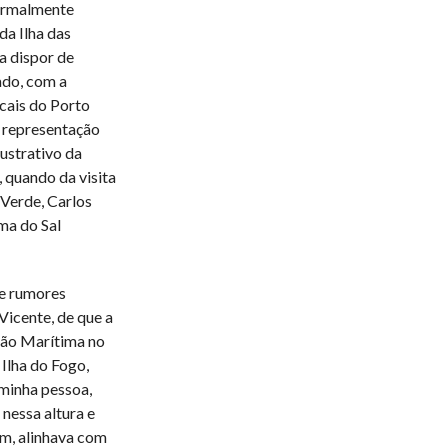
formalmente
da Ilha das
a dispor de
ado, com a
cais do Porto
r representação
lustrativo da
 quando da visita
Verde, Carlos
ma do Sal
ue rumores
Vicente, de que a
ção Marítima no
 Ilha do Fogo,
minha pessoa,
 nessa altura e
im, alinhava com