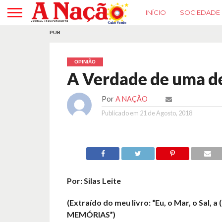
INÍCIO
SOCIEDADE
PUB
OPINIÃO
A Verdade de uma d
Por
A NAÇÃO
Publicado em
21 de Agosto, 2018
Por: Silas Leite
(Extraído do meu livro: “Eu, o Mar, o Sal, a 
MEMÓRIAS”)