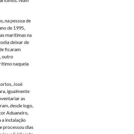
Marítimos. Num
s, na pessoa de
ano de 1995,
ias marítimas na
odia deixar de
nde ficaram
, outro
rítimo naquela
ortos, José
ara, igualmente
nventariar as
aram, desde logo,
tor Aduaneiro,
 a instalação
se processou dias