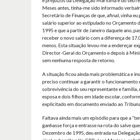
e prejuízos da Delegação Marítima e do seu r
Meses antes, tinha-me sido informado verbal
Secretário de Finanças de que, afinal, vinha 
salário superior ao estipulado no Orçamento 
1995 e que a partir de Janeiro daquele ano, pas
receber o novo salário com a diferença de 17
menos. Esta situação levou-me a endereçar ex
Director-Geral do Orçamento e depois à Mini
sem nenhuma resposta de retorno.
A situação ficou ainda mais problemática e ins
preciso continuar a garantir o funcionamento 
sobrevivência do seu representante e família, 
esposa e dois filhos em idade escolar, confor
explicitado em documento enviado ao Tribuna
Faltava ainda mais um episódio para que a “t
ganhasse força e entrasse na rota do salve qu
Dezembro de 1995, deu entrada na Delegação 