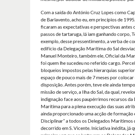
Com a saída do António Cruz Lopes como Cap
de Barlavento, acho eu, em princípios de 199
ficaram as expectativas e perspectivas antes c
passos de tartaruga, lá iam ganhando corpo,
exemplo, desse pres­sentimento, a verba de c
edifício da Delegação Marítima do Sal desviada
Manuel Monteiro, também ele, Oficial da Ma
foi quem lhe sucedeu no referido cargo. Perc
bloqueios impostos pelas hierarquias superio
espaço de pouco mais de 7 meses por colocar 
disposição. Antes porém, teve ele ainda tempo
missão de serviço, a Ilha do Sal, da qual, revel
indignação face aos paupérrimos recursos da
Marítima para a plena execução das suas atrib
ainda proporcionado uma acção de formação
Disciplinar” a todos os Delegados Marítimos 
decorrido em S. Vicente. Iniciativa inédita, já 