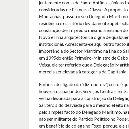
juntamente com a de Santo Antão, as únicas 
consideradas de Primeira Classe. A propósito 
Montanhas, passou o seu Delegado Marítimo 
residência e escritório devidamente apetrech
construção de um prédio mesmo à entrada do 
Novo e linha arquitectónica digna de qualque
institucional. Acrescenta-se aqui outro facto i
importância do Sector Marítimo na Ilha do Sal,
em 1995do então Primeiro-Ministro de Cabo 
Veiga, ele ter referido que a Delegação Maríti
merecia ser elevada à categoria de Capitania.
Embora desligado do “diz-que-diz”, certo é q
houveram a partir dos Serviços Centrais em S. 
verba destinada para a construção da Delega
Sal, terá sido desviada para o mesmo efeito na
pelo simples facto do Delegado Marítimo, na 
não ser militante do Partido Político no Poder,
em benefício do colega no Fogo, porque, ele s