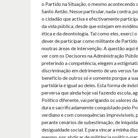
o Partido na Situação, o mesmo acontecendo 
Santo Antão. Nesse particular, nada contra, po
o cidadão que activa e efectivamente particip
da vida pública, desde que estejam em evidênci
ética e da deontologia. Tal como eles, exerci o
dever de participar como militante de Partido
noutras áreas de intervenção. A questão aqui é
ver com os Decisores na Administração Públic
preterindo a competência, elegem a estigmati
discriminação em detrimento de uns versus f
benefício de outros só e somente porque a sua
partidária é igual ao deles. Esta forma de índo
perversa que ainda hoje vai fazendo escola, a
Político diferente, vai perigando os valores d
dura e sacrificadamemte conquistado pelo P
verdiano e com consequências imprevisíveis, 
perante cenários de subestimação, de iniquida
desigualdade social. E para vincar a minha dis
mesmo, por abdicar de militância político-part