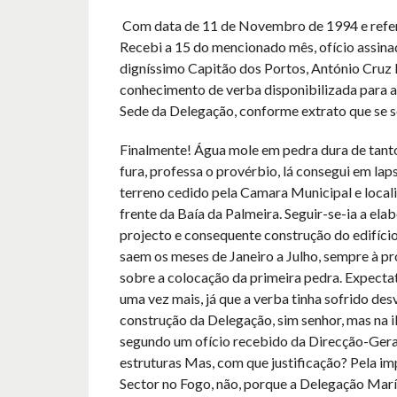
Com data de 11 de Novembro de 1994 e referê
Recebi a 15 do mencionado mês, ofício assin
digníssimo Capitão dos Portos, António Cruz
conhecimento de verba disponibilizada para a
Sede da Delegação, conforme extrato que se 
Finalmente! Água mole em pedra dura de tanto
fura, professa o provérbio, lá consegui em lap
terreno cedido pela Camara Municipal e loca
frente da Baía da Palmeira. Seguir-se-ia a ela
projecto e consequente construção do edifício
saem os meses de Janeiro a Julho, sempre à pr
sobre a colocação da primeira pedra. Expecta
uma vez mais, já que a verba tinha sofrido des
construção da Delegação, sim senhor, mas na i
segundo um ofício recebido da Direcção-Geral
estruturas Mas, com que justificação? Pela i
Sector no Fogo, não, porque a Delegação Marít