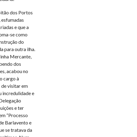
itão dos Portos
5, esfumadas
riadas e que a
 Toma-se como
onstrução do
 para outra ilha.
rinha Mercante,
ebendo dos
res, acabou no
o cargo à
 de visitar em
ou incredulidade e
 Delegação
uições e ter
 em “Processo
de Barlavento e
que se tratava da