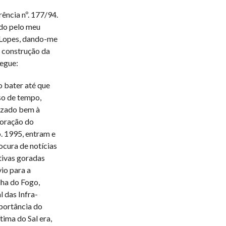
ncia nº. 177/94.
ado pelo meu
 Lopes, dando-me
 construção da
segue:
 bater até que
so de tempo,
lizado bem à
boração do
. 1995, entram e
ocura de notícias
tivas goradas
vio para a
lha do Fogo,
 das Infra-
mportância do
ima do Sal era,