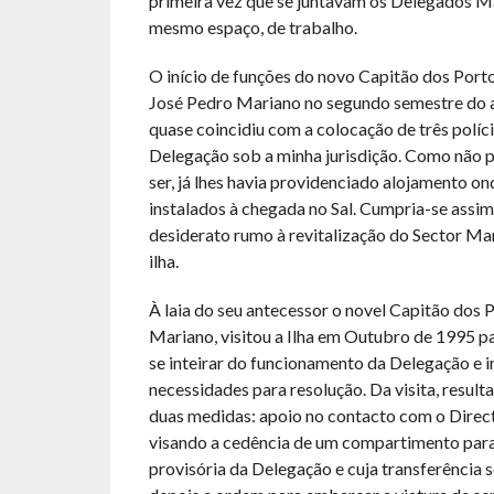
primeira vez que se juntavam os Delegados 
mesmo espaço, de trabalho.
O início de funções do novo Capitão dos Porto
José Pedro Mariano no segundo semestre do 
quase coincidiu com a colocação de três políc
Delegação sob a minha jurisdição. Como não p
ser, já lhes havia providenciado alojamento o
instalados à chegada no Sal. Cumpria-se assim
desiderato rumo à revitalização do Sector Ma
ilha.
À laia do seu antecessor o novel Capitão dos P
Mariano, visitou a Ilha em Outubro de 1995 p
se inteirar do funcionamento da Delegação e i
necessidades para resolução. Da visita, result
duas medidas: apoio no contacto com o Direc
visando a cedência de um compartimento para
provisória da Delegação e cuja transferência 