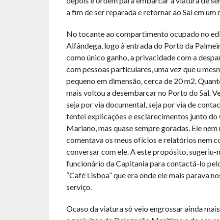
depois e ordem para embarcar a viatura de serv
a fim de ser reparada e retornar ao Sal em um 
No tocante ao compartimento ocupado no edi
Alfândega, logo à entrada do Porto da Palmei
como único ganho, a privacidade com a despar
com pessoas particulares, uma vez que u mes
pequeno em dimensão, cerca de 20 m2. Quanto
mais voltou a desembarcar no Porto do Sal. V
seja por via documental, seja por via de contac
tentei explicações e esclarecimentos junto do
Mariano, mas quase sempre goradas. Ele nem 
comentava os meus ofícios e relatórios nem c
conversar com ele. A este propósito, sugeriu
funcionário da Capitania para contactá-lo pel
“Café Lisboa” que era onde ele mais parava no
serviço.
Ocaso da viatura só veio engrossar ainda mais 