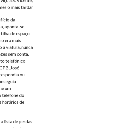
iço a S. Vicente,
mês o mais tardar
fício da
ra, aponta-se
tilha de espaço
mo era mais
 à viatura, nunca
ezes sem conta,
to telefónico,
 CPB, José
respondia ou
onseguia
-me um
o telefone do
s horários de
a lista de perdas