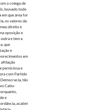
com o colega de
is, louvado todo
a em que área for
a, os valores da
 meu direito e
 na oposição e
 outra e tem a
a, que
zação e
avorecimentos em
 afiliação
le perniciosa e
gora com Partido
a Democracia, tão
ovo Cabo-
porquanto,
de e
cordância, acabei
idária.