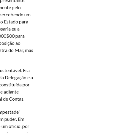
epresentante.
mente pelo
eu percebendo um
do Estado para
saria eu a
.000$00 para
posição ao
stra do Mar, mas
ustentável. Era
da Delegação e a
constituída por
me adiante
l de Contas.
empestade”
em puder. Em
um ofício, por