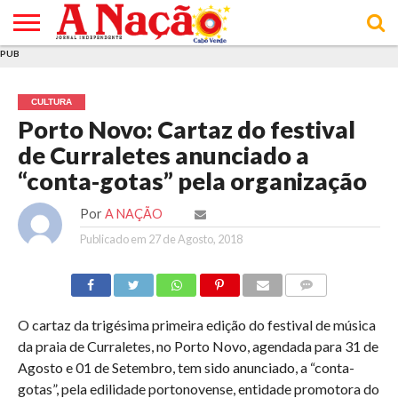
PUB
INÍCIO
ÚLTIMAS
ASSINATURAS
EM
ARQUIVO
ACTUALIDADE
OPINIÃO
ANÚNCIOS
VARIEDADES
CLICK
SOBRE
AJUDA
POLÍTICA DE
TERMOS E
NOTÍCIAS
& LOJA
FOCO
JOVEM
PRIVACIDADE
CONDIÇÕES
E DE
DE
CULTURA
COOKIES
UTILIZAÇÃO
Porto Novo: Cartaz do festival
de Curraletes anunciado a
“conta-gotas” pela organização
Por
A NAÇÃO
Publicado em
27 de Agosto, 2018
COMMENTS
O cartaz da trigésima primeira edição do festival de música
da praia de Curraletes, no Porto Novo, agendada para 31 de
Agosto e 01 de Setembro, tem sido anunciado, a “conta-
gotas”, pela edilidade portonovense, entidade promotora do