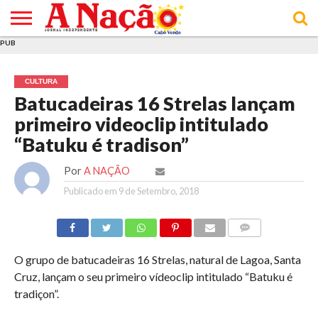
PUB
INÍCIO
ÚLTIMAS
ASSINATURAS
EM
ARQUIVO
ACTUALIDADE
OPINIÃO
ANÚNCIOS
VARIEDADES
CLICK
SOBRE
AJUDA
POLÍTICA DE
TERMOS E
NOTÍCIAS
& LOJA
FOCO
JOVEM
PRIVACIDADE
CONDIÇÕES
E DE
DE
CULTURA
COOKIES
UTILIZAÇÃO
Batucadeiras 16 Strelas lançam
primeiro videoclip intitulado
“Batuku é tradison”
Por
A NAÇÃO
Publicado em
9 de Setembro, 2018
COMMENTS
O grupo de batucadeiras 16 Strelas, natural de Lagoa, Santa
Cruz, lançam o seu primeiro vídeoclip intitulado “Batuku é
tradiçon”.