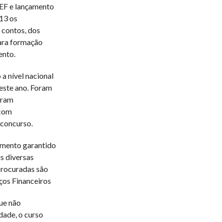
PEF e lançamento
13 os
 contos, dos
ara formação
ento.
a nível nacional
deste ano. Foram
oram
 com
 concurso.
amento garantido
s diversas
procuradas são
ços Financeiros
ue não
dade, o curso