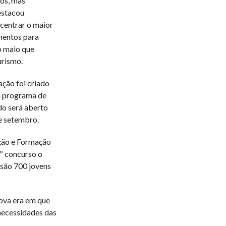
os, mas
estacou
ncentrar o maior
mentos para
o maio que
urismo.
ção foi criado
ao programa de
do será aberto
de setembro.
ação e Formação
4º concurso o
 são 700 jovens
ova era em que
 necessidades das