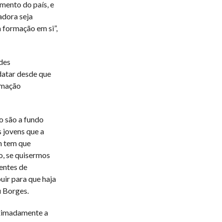
mento do país, e
adora seja
 formação em si”,
des
datar desde que
rmação
o são a fundo
 jovens que a
m tem que
, se quisermos
ientes de
uir para que haja
u Borges.
oximadamente a