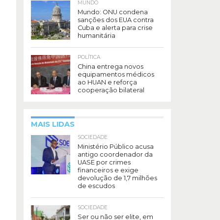
MUNDO
Mundo: ONU condena
sanções dos EUA contra
Cuba e alerta para crise
humanitária
POLÍTICA
China entrega novos
equipamentos médicos
ao HUAN e reforça
cooperação bilateral
MAIS LIDAS
SOCIEDADE
Ministério Público acusa
antigo coordenador da
UASE por crimes
financeiros e exige
devolução de 1,7 milhões
de escudos
SOCIEDADE
Ser ou não ser elite, em