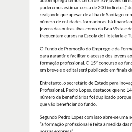
autoemprego temos cerca de 109 jovens diret
poderemos estimar cerca de 200 indiretos,” d
realçando que apesar de a ilha de Santiago co
número de entidades formadoras, há financia
jovens das outras ilhas como da Boa Vista e d
frequentam cursos na Escola de Hotelaria e T
O Fundo de Promoção do Emprego e da Forma
para garantir e facilitar o acesso dos jovens 
formação profissional. O 15º concurso ao fun
em breve e o edital será publicado em finais 
Entretanto, o secretário de Estado para Inov
Profissional, Pedro Lopes, destacou que no 1
número de beneficiários foi duplicado porque
que vão beneficiar do fundo.
Segundo Pedro Lopes com isso abre-se uma n
“a formação profissional é feita à medida das
nossas empresa”.