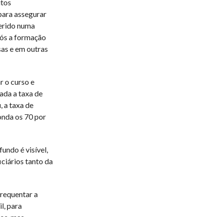
itos
para assegurar
serido numa
pós a formação
as e em outras
 o curso e
ada a taxa de
, a taxa de
onda os 70 por
undo é visível,
ciários tanto da
frequentar a
l, para