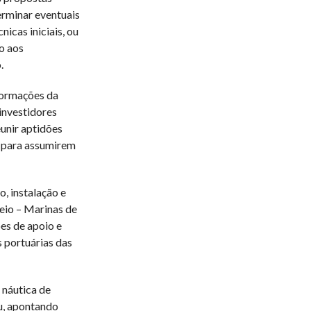
erminar eventuais
icas iniciais, ou
o aos
.
formações da
investidores
unir aptidões
” para assumirem
o, instalação e
reio – Marinas de
ões de apoio e
s portuárias das
 náutica de
ou, apontando