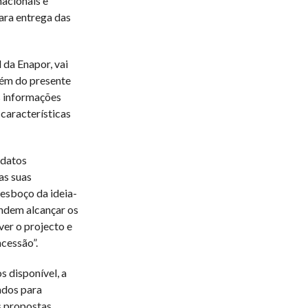
nacionais e
ara entrega das
 da Enapor, vai
lém do presente
s informações
 características
idatos
as suas
 esboço da ideia-
ndem alcançar os
er o projecto e
cessão”.
 disponível, a
ados para
s propostas