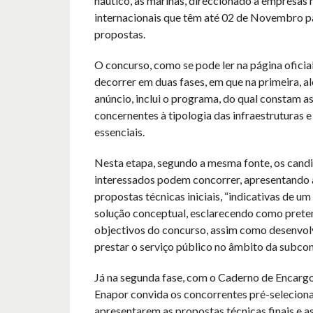
náutico, as marinas, direccionado a empresas 
internacionais que têm até 02 de Novembro p
propostas.
O concurso, como se pode ler na página oficial
decorrer em duas fases, em que na primeira, a
anúncio, inclui o programa, do qual constam a
concernentes à tipologia das infraestruturas e
essenciais.
Nesta etapa, segundo a mesma fonte, os cand
interessados podem concorrer, apresentando 
propostas técnicas iniciais, “indicativas de um
solução conceptual, esclarecendo como prete
objectivos do concurso, assim como desenvolv
prestar o serviço público no âmbito da subcon
Já na segunda fase, com o Caderno de Encargos
Enapor convida os concorrentes pré-selecion
apresentarem as propostas técnicas finais e a