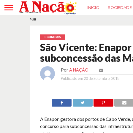
INÍCIO
SOCIEDADE
PUB
ECONOMIA
São Vicente: Enapor
subconcessão das M
Por
A NAÇÃO
Publicado em
20 de Setembro, 2018
A Enapor, gestora dos portos de Cabo Verde, 
concurso para subconcessão das infraestrutur