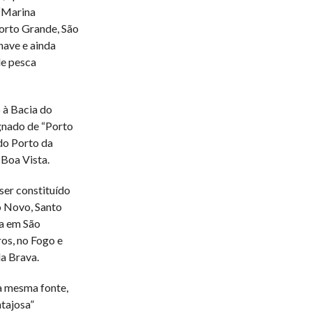
 “Marina
Porto Grande, São
nave e ainda
de pesca
 à Bacia do
ignado de “Porto
do Porto da
 Boa Vista.
 ser constituído
o Novo, Santo
ça em São
ros, no Fogo e
da Brava.
 a mesma fonte,
tajosa”