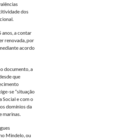
alências
titividade dos
cional.
 anos, a contar
er renovada, por
“mediante acordo
no documento, a
 desde que
lecimento
xige-se “situação
a Social e com o
nos domínios da
e marinas.
egues
no Mindelo, ou