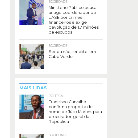
SOCIEDADE
Ministério Público acusa
antigo coordenador da
UASE por crimes
financeiros e exige
devolução de 1,7 milhões
de escudos
SOCIEDADE
Ser ou não ser elite, em
Cabo Verde
MAIS LIDAS
POLÍTICA
Francisco Carvalho
confirma proposta de
nome de Júlio Martins para
procurador-geral da
República
SOCIEDADE