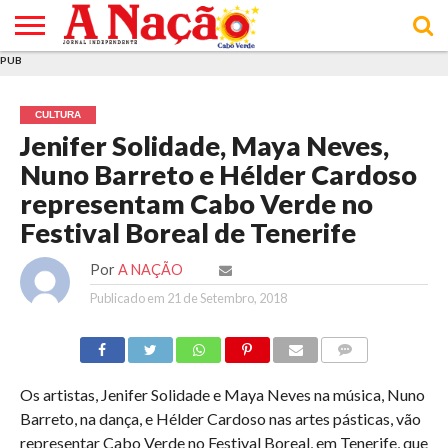
PUB
INÍCIO
ÚLTIMAS
ASSINATURAS
EM
ARQUIVO
ACTUALIDADE
OPINIÃO
ANÚNCIOS
VARIEDADES
CLICK
SOBRE
AJUDA
POLÍTICA DE
TERMOS E
NOTÍCIAS
& LOJA
FOCO
JOVEM
PRIVACIDADE
CONDIÇÕES
E DE
DE
CULTURA
COOKIES
UTILIZAÇÃO
Jenifer Solidade, Maya Neves,
Nuno Barreto e Hélder Cardoso
representam Cabo Verde no
Festival Boreal de Tenerife
Por
A NAÇÃO
Publicado em
21 de Setembro, 2018
COMMENTS
Os artistas, Jenifer Solidade e Maya Neves na música, Nuno
Barreto, na dança, e Hélder Cardoso nas artes pásticas, vão
representar Cabo Verde no Festival Boreal, em Tenerife, que