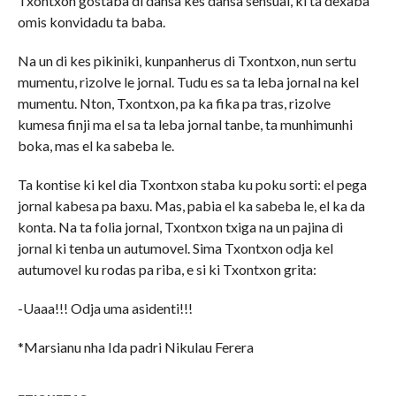
Txontxon gostaba di dansa kes dansa sensual, ki ta dexaba
omis konvidadu ta baba.
Na un di kes pikiniki, kunpanherus di Txontxon, nun sertu
mumentu, rizolve le jornal. Tudu es sa ta leba jornal na kel
mumentu. Nton, Txontxon, pa ka fika pa tras, rizolve
kumesa finji ma el sa ta leba jornal tanbe, ta munhimunhi
boka, mas el ka sabeba le.
Ta kontise ki kel dia Txontxon staba ku poku sorti: el pega
jornal kabesa pa baxu. Mas, pabia el ka sabeba le, el ka da
konta. Na ta folia jornal, Txontxon txiga na un pajina di
jornal ki tenba un autumovel. Sima Txontxon odja kel
autumovel ku rodas pa riba, e si ki Txontxon grita:
-Uaaa!!! Odja uma asidenti!!!
*Marsianu nha Ida padri Nikulau Ferera