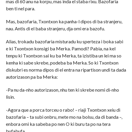
mas di 60 anu na korpu, mas inda el staba rixu. Bazofaria
ben ti nel para.
Mas, bazofaria, Txontxon ka panha-l dipos di ba stranjeru,
nau. Antis di el baba stranjeru, dja omi era bazofu.
Alias, trokadu bazofaria misturadu ku sperteza i boka sabi
e ki Txontxon konsigi ba Merka. Pamodi? Pabia, na kel
tenpu ki Txontxon sai ku ba Merka, ta izistiba un lei ma so
kenha ki sabe skrebe, podeba ba Merka. So ki Txontxon
diskubri es norma dipos di el entra na ripartison undi ta dada
autorizason pa ba Merka:
-Pa nu da-nho autorizason, nhu ten ki skrebe nomi di-nho
lisin.
-Agora que a porca torceu o rabo! – riaji Txontxon xeiu di
bazofaria – ta subi onbru, mete mo na bolsu, da di banda –,
enbora omi ka sabeba po nen O ki buru ta po na tera
bufabufa.