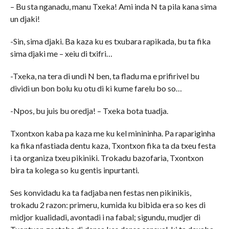
– Bu sta nganadu, manu Txeka! Ami inda N ta pila kana sima
un djaki!
-Sin, sima djaki. Ba kaza ku es txubara rapikada, bu ta fika
sima djaki me – xeiu di txifri…
-Txeka, na tera di undi N ben, ta fladu ma e prifirivel bu
dividi un bon bolu ku otu di ki kume farelu bo so…
-Npos, bu juis bu oredja! – Txeka bota tuadja.
Txontxon kaba pa kaza me ku kel minininha. Pa rapariginha
ka fika nfastiada dentu kaza, Txontxon fika ta da txeu festa
i ta organiza txeu pikiniki. Trokadu bazofaria, Txontxon
bira ta kolega so ku gentis inpurtanti.
Ses konvidadu ka ta fadjaba nen festas nen pikinikis,
trokadu 2 razon: primeru, kumida ku bibida era so kes di
midjor kualidadi, avontadi i na fabal; sigundu, mudjer di