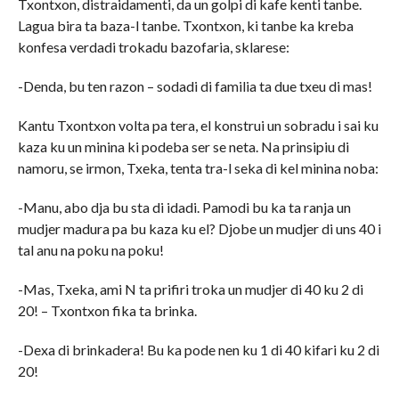
Txontxon, distraidamenti, da un golpi di kafe kenti tanbe.
Lagua bira ta baza-l tanbe. Txontxon, ki tanbe ka kreba
konfesa verdadi trokadu bazofaria, sklarese:
-Denda, bu ten razon – sodadi di familia ta due txeu di mas!
Kantu Txontxon volta pa tera, el konstrui un sobradu i sai ku
kaza ku un minina ki podeba ser se neta. Na prinsipiu di
namoru, se irmon, Txeka, tenta tra-l seka di kel minina noba:
-Manu, abo dja bu sta di idadi. Pamodi bu ka ta ranja un
mudjer madura pa bu kaza ku el? Djobe un mudjer di uns 40 i
tal anu na poku na poku!
-Mas, Txeka, ami N ta prifiri troka un mudjer di 40 ku 2 di
20! – Txontxon fika ta brinka.
-Dexa di brinkadera! Bu ka pode nen ku 1 di 40 kifari ku 2 di
20!