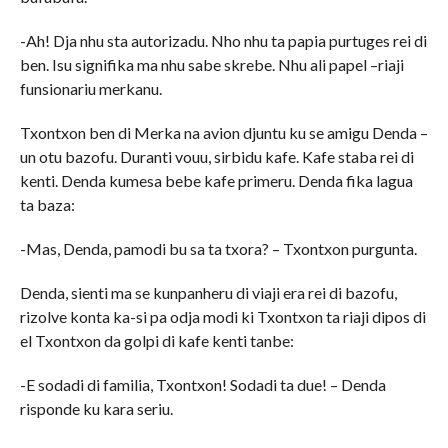
-Ah! Dja nhu sta autorizadu. Nho nhu ta papia purtuges rei di
ben. Isu signifika ma nhu sabe skrebe. Nhu ali papel –riaji
funsionariu merkanu.
Txontxon ben di Merka na avion djuntu ku se amigu Denda –
un otu bazofu. Duranti vouu, sirbidu kafe. Kafe staba rei di
kenti. Denda kumesa bebe kafe primeru. Denda fika lagua
ta baza:
-Mas, Denda, pamodi bu sa ta txora? – Txontxon purgunta.
Denda, sienti ma se kunpanheru di viaji era rei di bazofu,
rizolve konta ka-si pa odja modi ki Txontxon ta riaji dipos di
el Txontxon da golpi di kafe kenti tanbe:
-E sodadi di familia, Txontxon! Sodadi ta due! – Denda
risponde ku kara seriu.