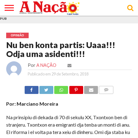
PUB
INÍCIO
ÚLTIMAS
ASSINATURAS
EM
ARQUIVO
ACTUALIDADE
OPINIÃO
ANÚNCIOS
VARIEDADES
CLICK
SOBRE
AJUDA
POLÍTICA DE
TERMOS E
NOTÍCIAS
& LOJA
FOCO
JOVEM
PRIVACIDADE
CONDIÇÕES
E DE
DE
OPINIÃO
COOKIES
UTILIZAÇÃO
Nu ben konta partis: Uaaa!!!
Odja uma asidenti!!!
Por
A NAÇÃO
Publicado em
29 de Setembro, 2018
COMMENTS
Por: Marciano Moreira
Na prinsipiu di dekada di 70 di sekulu XX, Txontxon ben di
stranjeru. Txontxon era emigranti dja tenba un monti di anu.
El riforma i el volta pa tera xeiu di dinheru. Omi dja staba ku