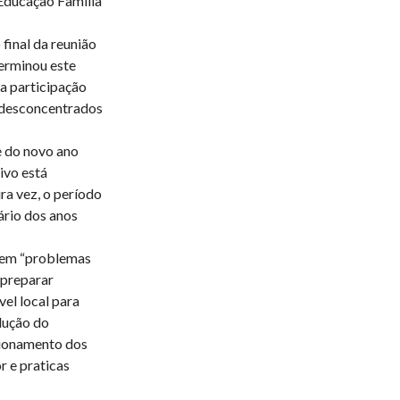
 Educação Família
final da reunião
erminou este
a participação
e desconcentrados
e do novo ano
ivo está
a vez, o período
ário dos anos
tem “problemas
 preparar
el local para
dução do
cionamento dos
 e praticas