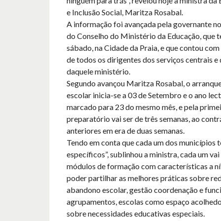
ninguém para trás”, revelou hoje a ministra da
e Inclusão Social, Maritza Rosabal.
A informação foi avançada pela governante no 
do Conselho do Ministério da Educação, que t
sábado, na Cidade da Praia, e que contou com 
de todos os dirigentes dos serviços centrais 
daquele ministério.
Segundo avançou Maritza Rosabal, o arranqu
escolar inicia-se a 03 de Setembro e o ano lect
marcado para 23 do mesmo mês, e pela primeir
preparatório vai ser de três semanas, ao contr
anteriores em era de duas semanas.
Tendo em conta que cada um dos municípios 
específicos”, sublinhou a ministra, cada um vai
módulos de formação com características a nív
poder partilhar as melhores práticas sobre re
abandono escolar, gestão coordenação e fun
agrupamentos, escolas como espaço acolhedor
sobre necessidades educativas especiais.