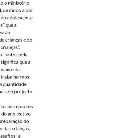
o o ministério
l, de modo a dar
e do adolescente
s” que a
estão
de crianças e do
crianças”.
a ‘Juntos pela
significa que a
onais e da
s trabalharmos
da quantidade
ais do projecto
dos os impactos
 do ano lectivo
 preparação do
o das crianças,
esafios” e