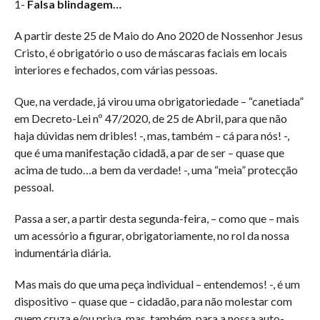
1-
Falsa blindagem…
A partir deste 25 de Maio do Ano 2020 de Nossenhor Jesus
Cristo, é obrigatório o uso de máscaras faciais em locais
interiores e fechados, com várias pessoas.
Que, na verdade, já virou uma obrigatoriedade – “canetiada”
em Decreto-Lei nº 47/2020, de 25 de Abril, para que não
haja dúvidas nem dribles! -, mas, também – cá para nós! -,
que é uma manifestação cidadã, a par de ser – quase que
acima de tudo…a bem da verdade! -, uma “meia” protecção
pessoal.
Passa a ser, a partir desta segunda-feira, – como que – mais
um acessório a figurar, obrigatoriamente, no rol da nossa
indumentária diária.
Mas mais do que uma peça individual – entendemos! -, é um
dispositivo – quase que – cidadão, para não molestar com
quem cruza e/ou priva, mas, também, para a nossa auto-