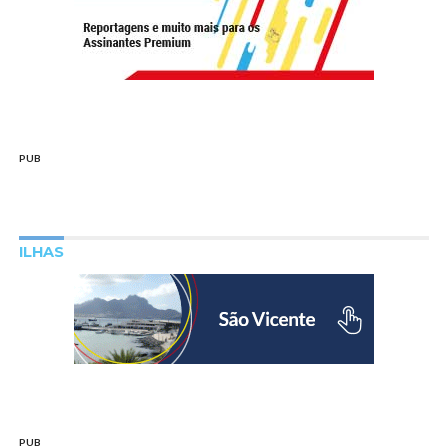
PUB
ILHAS
PUB