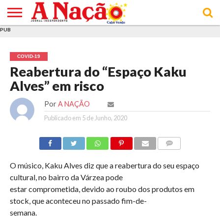
PUB
INÍCIO
ÚLTIMAS
ASSINATURAS
EM
ARQUIVO
ACTUALIDADE
OPINIÃO
ANÚNCIOS
VARIEDADES
CLICK
SOBRE
AJUDA
POLÍTICA DE
TERMOS E
NOTÍCIAS
& LOJA
FOCO
JOVEM
PRIVACIDADE
CONDIÇÕES
E DE
DE
COVID-19
COOKIES
UTILIZAÇÃO
Reabertura do “Espaço Kaku
Alves” em risco
Por
A NAÇÃO
Publicado em
5 de Junho, 2020
COMMENTS
O músico, Kaku Alves diz que a reabertura do seu espaço
cultural, no bairro da Várzea pode
estar comprometida, devido ao roubo dos produtos em
stock, que aconteceu no passado fim-de-
semana.