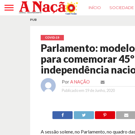
INÍCIO
SOCIEDADE
PUB
COVID-19
Parlamento: modelo 
para comemorar 45º 
independência naci
Por
A NAÇÃO
Publicado em
19 de Junho, 2020
A sessão solene, no Parlamento, no quadro 