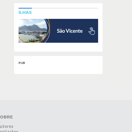
ILHAS
PUB
OBRE
utores
ontactos