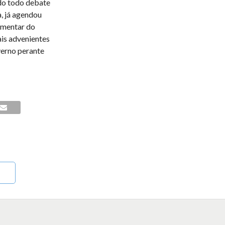
do todo debate
, já agendou
amentar do
is advenientes
verno perante