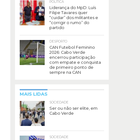
POLÍTICA
Liderança do MpD: Luís
Filipe Tavares quer
“cuidar” dos militantes e
“corrigir o rumo” do
partido
DESPORTO
CAN Futebol Feminino
2026: Cabo Verde
encerrou participação
com empate e conquista
de primeiro ponto de
sempre na CAN
MAIS LIDAS
SOCIEDADE
Ser ou não ser elite, em
Cabo Verde
SOCIEDADE