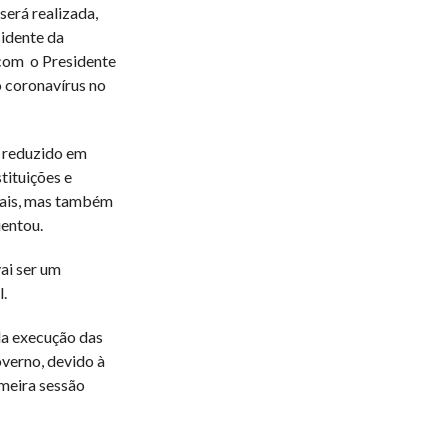
será realizada,
sidente da
com o Presidente
o coronavírus no
o reduzido em
tituições e
ocais, mas também
ientou.
ai ser um
.
da execução das
verno, devido à
imeira sessão