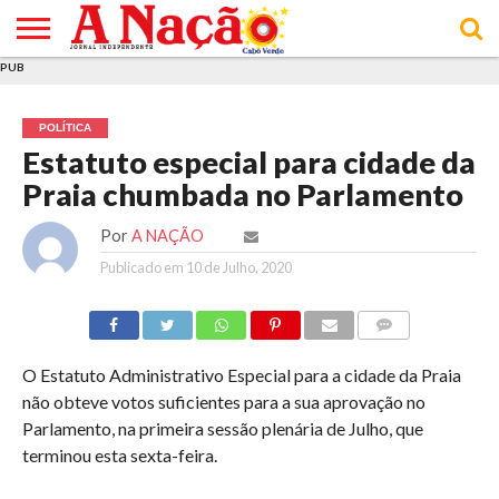
PUB
INÍCIO
ÚLTIMAS
ASSINATURAS
EM
ARQUIVO
ACTUALIDADE
OPINIÃO
ANÚNCIOS
VARIEDADES
CLICK
SOBRE
AJUDA
POLÍTICA DE
TERMOS E
NOTÍCIAS
& LOJA
FOCO
JOVEM
PRIVACIDADE
CONDIÇÕES
E DE
DE
POLÍTICA
COOKIES
UTILIZAÇÃO
Estatuto especial para cidade da
Praia chumbada no Parlamento
Por
A NAÇÃO
Publicado em
10 de Julho, 2020
COMMENTS
O Estatuto Administrativo Especial para a cidade da Praia
não obteve votos suficientes para a sua aprovação no
Parlamento, na primeira sessão plenária de Julho, que
terminou esta sexta-feira.