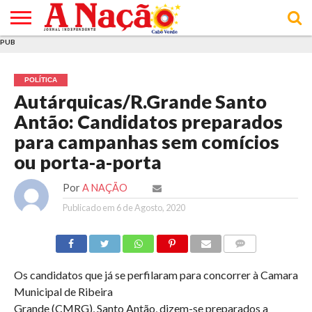
PUB
INÍCIO
ÚLTIMAS
ASSINATURAS
EM
ARQUIVO
ACTUALIDADE
OPINIÃO
ANÚNCIOS
VARIEDADES
CLICK
SOBRE
AJUDA
POLÍTICA DE
TERMOS E
NOTÍCIAS
& LOJA
FOCO
JOVEM
PRIVACIDADE
CONDIÇÕES
E DE
DE
POLÍTICA
COOKIES
UTILIZAÇÃO
Autárquicas/R.Grande Santo
Antão: Candidatos preparados
para campanhas sem comícios
ou porta-a-porta
Por
A NAÇÃO
Publicado em
6 de Agosto, 2020
COMMENTS
Os candidatos que já se perfilaram para concorrer à Camara
Municipal de Ribeira
Grande (CMRG), Santo Antão, dizem-se preparados a