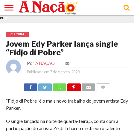
PUB
INÍCIO
ÚLTIMAS
ASSINATURAS
EM
ARQUIVO
ACTUALIDADE
OPINIÃO
ANÚNCIOS
VARIEDADES
CLICK
SOBRE
AJUDA
POLÍTICA DE
TERMOS E
NOTÍCIAS
& LOJA
FOCO
JOVEM
PRIVACIDADE
CONDIÇÕES
E DE
DE
CULTURA
COOKIES
UTILIZAÇÃO
Jovem Edy Parker lança single
“Fidjo di Pobre”
Por
A NAÇÃO
Publicado em
7 de Agosto, 2020
COMMENTS
“Fidjo di Pobre” é o mais novo trabalho do jovem artista Edy
Parker.
O single lançado na noite de quarta-feira,5, conta com a
participação do artista Zé di Tcharco e estreou o talento