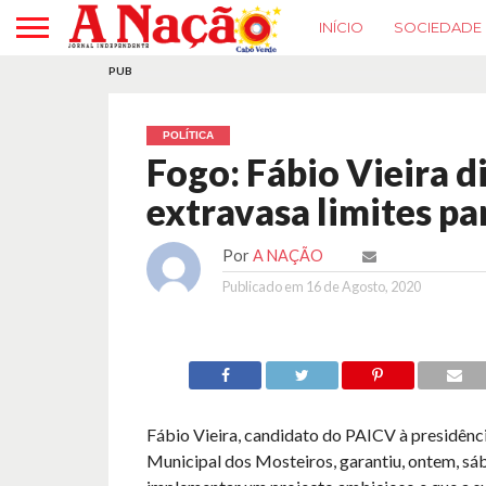
INÍCIO
SOCIEDADE
PUB
POLÍTICA
Fogo: Fábio Vieira d
extravasa limites pa
Por
A NAÇÃO
Publicado em
16 de Agosto, 2020
Fábio Vieira, candidato do PAICV à presidên
Municipal dos Mosteiros, garantiu, ontem, sáb