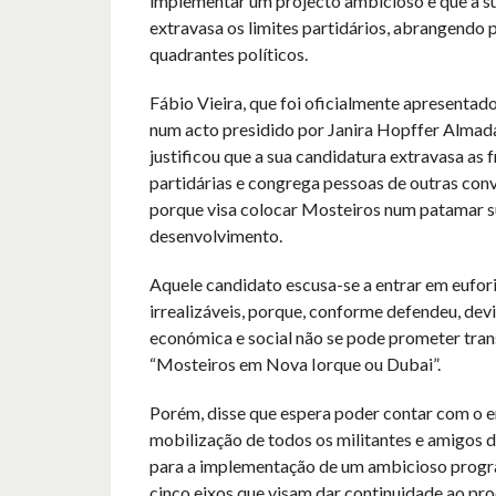
implementar um projecto ambicioso e que a s
extravasa os limites partidários, abrangendo 
quadrantes políticos.
Fábio Vieira, que foi oficialmente apresentado
num acto presidido por Janira Hopffer Almada
justificou que a sua candidatura extravasa as f
partidárias e congrega pessoas de outras conv
porque visa colocar Mosteiros num patamar s
desenvolvimento.
Aquele candidato escusa-se a entrar em eufor
irrealizáveis, porque, conforme defendeu, dev
económica e social não se pode prometer tra
“Mosteiros em Nova Iorque ou Dubai”.
Porém, disse que espera poder contar com o 
mobilização de todos os militantes e amigos d
para a implementação de um ambicioso prog
cinco eixos que visam dar continuidade ao pr