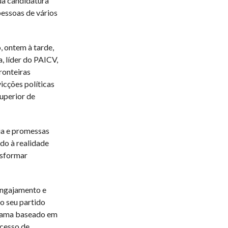
ua candidatura
pessoas de vários
, ontem à tarde,
, líder do PAICV,
ronteiras
icções políticas
uperior de
ia e promessas
ido à realidade
nsformar
engajamento e
o seu partido
rama baseado em
ocesso de