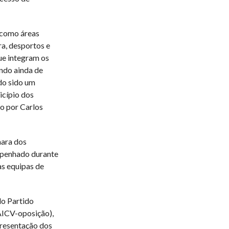
s como áreas
ra, desportos e
ue integram os
endo ainda de
do sido um
icípio dos
do por Carlos
mara dos
mpenhado durante
as equipas de
 do Partido
AICV-oposição),
presentação dos