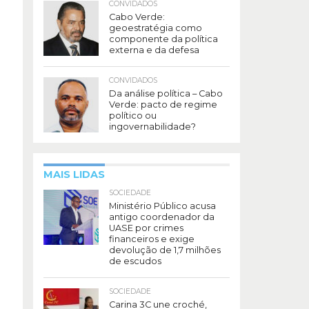
CONVIDADOS
Cabo Verde:
geoestratégia como
componente da política
externa e da defesa
CONVIDADOS
Da análise política – Cabo
Verde: pacto de regime
político ou
ingovernabilidade?
MAIS LIDAS
SOCIEDADE
Ministério Público acusa
antigo coordenador da
UASE por crimes
financeiros e exige
devolução de 1,7 milhões
de escudos
SOCIEDADE
Carina 3C une croché,