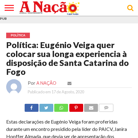
PUB
INÍCIO
ÚLTIMAS
ASSINATURAS
EM
ARQUIVO
ACTUALIDADE
OPINIÃO
ANÚNCIOS
VARIEDADES
CLICK
SOBRE
AJUDA
POLÍTICA DE
TERMOS E
NOTÍCIAS
& LOJA
FOCO
JOVEM
PRIVACIDADE
CONDIÇÕES
E DE
DE
POLÍTICA
COOKIES
UTILIZAÇÃO
Política: Eugénio Veiga quer
colocar sua longa experiencia à
disposição de Santa Catarina do
Fogo
Por
A NAÇÃO
Publicado em
17 de Agosto, 2020
COMMENTS
Estas declarações de Eugénio Veiga foram proferidas
durante um encontro presidido pela líder do PAICV, Janira
Hopffer Almada, que devia ser de apresentação dos