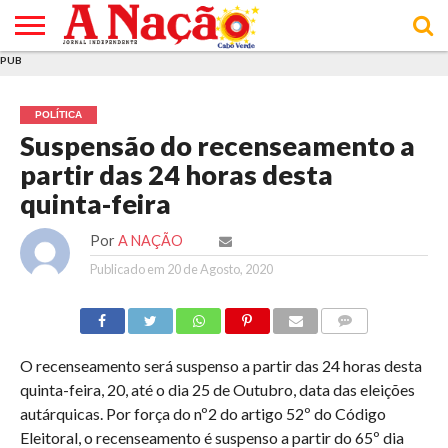
PUB
INÍCIO
ÚLTIMAS
ASSINATURAS
EM
ARQUIVO
ACTUALIDADE
OPINIÃO
ANÚNCIOS
VARIEDADES
CLICK
SOBRE
AJUDA
POLÍTICA DE
TERMOS E
NOTÍCIAS
& LOJA
FOCO
JOVEM
PRIVACIDADE
CONDIÇÕES
E DE
DE
POLÍTICA
COOKIES
UTILIZAÇÃO
Suspensão do recenseamento a
partir das 24 horas desta
quinta-feira
Por
A NAÇÃO
Publicado em
20 de Agosto, 2020
COMMENTS
O recenseamento será suspenso a partir das 24 horas desta
quinta-feira, 20, até o dia 25 de Outubro, data das eleições
autárquicas. Por força do nº2 do artigo 52º do Código
Eleitoral, o recenseamento é suspenso a partir do 65º dia