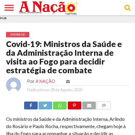
PUB
INÍCIO
ÚLTIMAS
ASSINATURAS
EM
ARQUIVO
ACTUALIDADE
OPINIÃO
ANÚNCIOS
VARIEDADES
CLICK
SOBRE
AJUDA
POLÍTICA DE
TERMOS E
NOTÍCIAS
& LOJA
FOCO
JOVEM
PRIVACIDADE
CONDIÇÕES
E DE
DE
COVID-19
COOKIES
UTILIZAÇÃO
Covid-19: Ministros da Saúde e
da Administração Interna de
visita ao Fogo para decidir
estratégia de combate
Por
A NAÇÃO
Publicado em
28 de Agosto, 2020
COMMENTS
Os ministros da Saúde e da Administração Interna, Arlindo
do Rosário e Paulo Rocha, respectivamente, chegam hoje à
ilha do Fogo para acompanhar a situação e decidir as