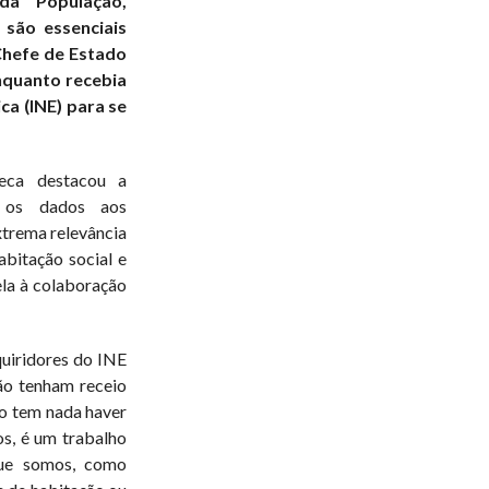
da População,
são essenciais
 Chefe de Estado
enquanto recebia
ca (INE) para se
seca destacou a
m os dados aos
xtrema relevância
abitação social e
ela à colaboração
quiridores do INE
ão tenham receio
ão tem nada haver
s, é um trabalho
que somos, como