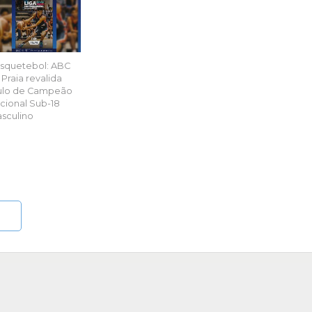
squetebol: ABC
 Praia revalida
tulo de Campeão
cional Sub-18
sculino