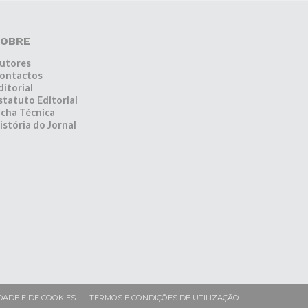
OBRE
utores
ontactos
ditorial
statuto Editorial
icha Técnica
istória do Jornal
DADE E DE COOKIES
TERMOS E CONDIÇÕES DE UTILIZAÇÃO