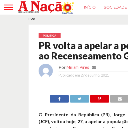
INÍCIO
SOCIEDADE
PUB
POLÍTICA
PR volta a apelar a 
ao Recenseamento G
Por
Miriam Pires
Publicado em
27 de Junho, 2021
O Presidente da República (PR), Jorge
(JCF), voltou hoje, 27, a apelar a populaç