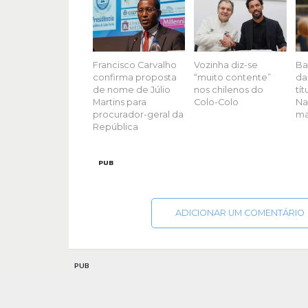
Francisco Carvalho
Vozinha diz-se
Ba
confirma proposta
“muito contente”
da
de nome de Júlio
nos chilenos do
tí
Martins para
Colo-Colo
Na
procurador-geral da
ma
República
PUB
ADICIONAR UM COMENTÁRIO
PUB