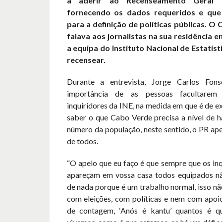
a aderir ao Recenseamento Geral 
fornecendo os dados requeridos e que 
para a definição de políticas públicas. O
falava aos jornalistas na sua residência 
a equipa do Instituto Nacional de Estatísti
recensear.
Durante a entrevista, Jorge Carlos Fon
importância de as pessoas facultare
inquiridores da INE, na medida em que é de e
saber o que Cabo Verde precisa a nível de h
número da população, neste sentido, o PR ap
de todos.
“O apelo que eu faço é que sempre que os in
apareçam em vossa casa todos equipados n
de nada porque é um trabalho normal, isso n
com eleições, com políticas e nem com apoio
de contagem, ‘Anós é kantu’ quantos é 