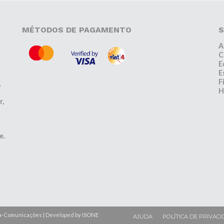
MÉTODOS DE PAGAMENTO
S
A
C
E
E
F
,
H
r,
e.
lfa-Comunicações | Developed by ISONE
AJUDA
POLÍTICA DE PRIVACI