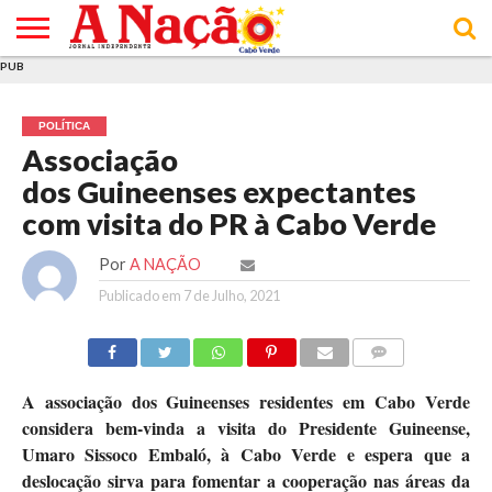
PUB
INÍCIO
ÚLTIMAS
ASSINATURAS
EM
ARQUIVO
ACTUALIDADE
OPINIÃO
ANÚNCIOS
VARIEDADES
CLICK
SOBRE
AJUDA
POLÍTICA DE
TERMOS E
NOTÍCIAS
& LOJA
FOCO
JOVEM
PRIVACIDADE
CONDIÇÕES
E DE
DE
POLÍTICA
COOKIES
UTILIZAÇÃO
Associação
dos Guineenses expectantes
com visita do PR à Cabo Verde
Por
A NAÇÃO
Publicado em
7 de Julho, 2021
COMMENTS
A associação dos Guineenses residentes em Cabo Verde
considera bem-vinda a visita do Presidente Guineense,
Umaro Sissoco Embaló, à Cabo Verde e espera que a
deslocação sirva para fomentar a cooperação nas áreas da