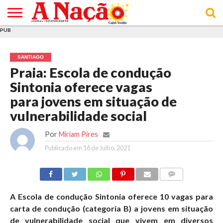
PUB
INÍCIO
ÚLTIMAS
ASSINATURAS
EM
ARQUIVO
ACTUALIDADE
OPINIÃO
ANÚNCIOS
VARIEDADES
CLICK
SOBRE
AJUDA
POLÍTICA DE
TERMOS E
NOTÍCIAS
& LOJA
FOCO
JOVEM
PRIVACIDADE
CONDIÇÕES
E DE
DE
SANTIAGO
COOKIES
UTILIZAÇÃO
Praia: Escola de condução
Sintonia oferece vagas
para jovens em situação de
vulnerabilidade social
Por
Miriam Pires
Publicado em
16 de Julho, 2021
COMMENTS
A Escola de condução Sintonia oferece 10 vagas para
carta de condução (categoria B) a jovens em situação
de vulnerabilidade social que vivem em diversos