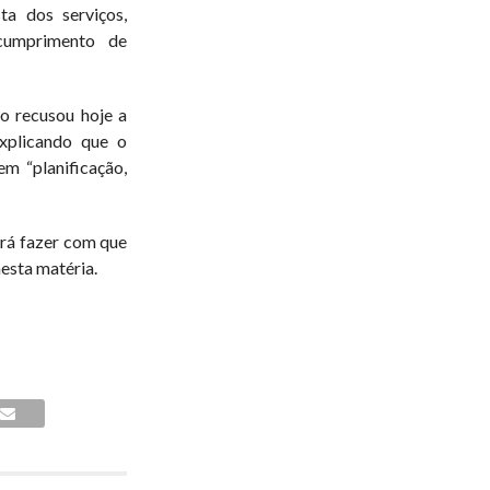
ta dos serviços,
ncumprimento de
o recusou hoje a
explicando que o
m “planificação,
irá fazer com que
nesta matéria.