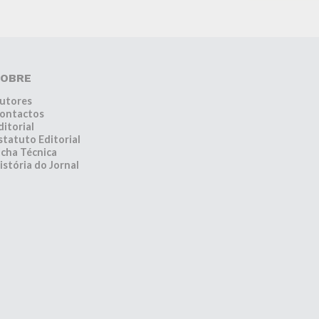
OBRE
utores
ontactos
ditorial
statuto Editorial
icha Técnica
istória do Jornal