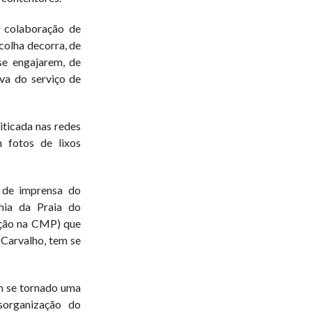
 colaboração de
colha decorra, de
e engajarem, de
va do serviço de
riticada nas redes
 fotos de lixos
 de imprensa do
hia da Praia do
ção na CMP) que
 Carvalho, tem se
em se tornado uma
sorganização do