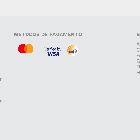
MÉTODOS DE PAGAMENTO
S
A
C
E
E
F
,
H
r,
e.