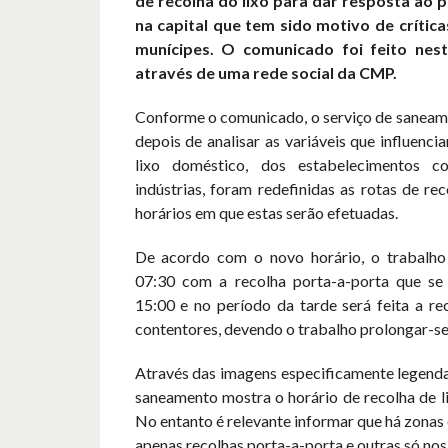
de recolha do lixo para dar resposta ao 
na capital que tem sido motivo de crític
munícipes. O comunicado foi feito nes
através de uma rede social da CMP.
Conforme o comunicado, o serviço de saneam
depois de analisar as variáveis que influenc
lixo doméstico, dos estabelecimentos c
indústrias, foram redefinidas as rotas de rec
horários em que estas serão efetuadas.
De acordo com o novo horário, o trabalho v
07:30 com a recolha porta-a-porta que se
15:00 e no período da tarde será feita a re
contentores, devendo o trabalho prolongar-se 
Através das imagens especificamente legenda
saneamento mostra o horário de recolha de l
No entanto é relevante informar que há zonas
apenas recolhas porta-a-porta e outras só nos