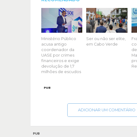
Ministério Público
Ser ou não ser elite,
Fr
acusa antigo
em Cabo Verde
co
coordenador da
de
UASE por crimes
Ma
financeiros e exige
pr
devolução de 1,7
Re
milhões de escudos
PUB
ADICIONAR UM COMENTÁRIO
PUB