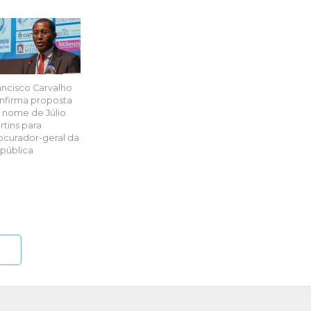
ancisco Carvalho
nfirma proposta
 nome de Júlio
rtins para
ocurador-geral da
pública