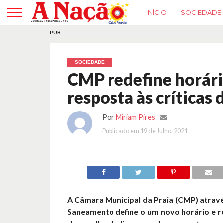
INÍCIO
SOCIEDADE
PUB
SOCIEDADE
CMP redefine horári
resposta às críticas
Por
Miriam Pires
Publicado em
19 de Julho, 2021
A Câmara Municipal da Praia (CMP) atravé
Saneamento define o um novo horário e re