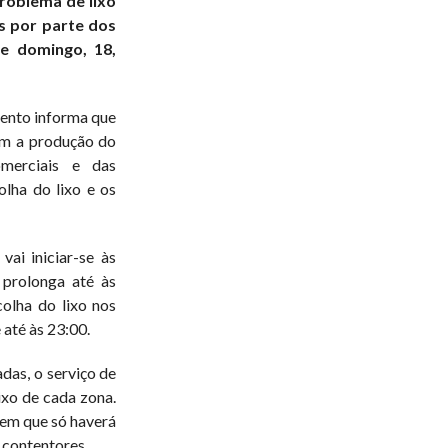
problema de lixo
as por parte dos
te domingo, 18,
ento informa que
iam a produção do
omerciais e das
olha do lixo e os
ai iniciar-se às
 prolonga até às
colha do lixo nos
até às 23:00.
das, o serviço de
ixo de cada zona.
 em que só haverá
 contentores.