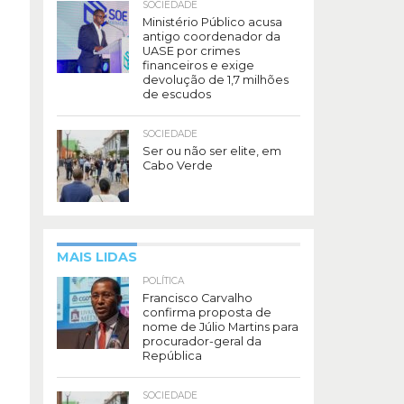
SOCIEDADE
Ministério Público acusa
antigo coordenador da
UASE por crimes
financeiros e exige
devolução de 1,7 milhões
de escudos
SOCIEDADE
Ser ou não ser elite, em
Cabo Verde
MAIS LIDAS
POLÍTICA
Francisco Carvalho
confirma proposta de
nome de Júlio Martins para
procurador-geral da
República
SOCIEDADE