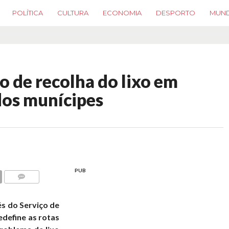
POLÍTICA
CULTURA
ECONOMIA
DESPORTO
MUN
o de recolha do lixo em
 dos munícipes
PUB
COMMENTS
s do Serviço de
define as rotas