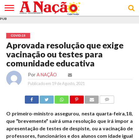
PUB
INÍCIO
ÚLTIMAS
ASSINATURAS
EM
ARQUIVO
ACTUALIDADE
OPINIÃO
ANÚNCIOS
VARIEDADES
CLICK
SOBRE
AJUDA
POLÍTICA DE
TERMOS E
NOTÍCIAS
& LOJA
FOCO
JOVEM
PRIVACIDADE
CONDIÇÕES
E DE
DE
COVID-19
COOKIES
UTILIZAÇÃO
Aprovada resolução que exige
vacinação ou testes para
comunidade educativa
Por
A NAÇÃO
Publicado em
19 de Agosto, 2021
COMMENTS
O primeiro-ministro assegurou, nesta quarta-feira,18,
que “brevemente” sairá uma resolução que irá impor a
apresentação de testes de despiste, ou a vacinação de
professores, funcionários e dos alunos com idade igual