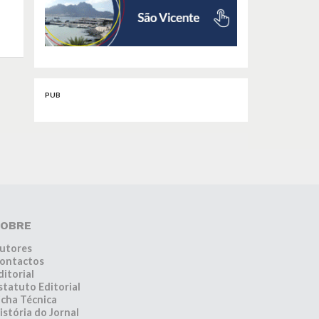
PUB
OBRE
utores
ontactos
ditorial
statuto Editorial
icha Técnica
istória do Jornal