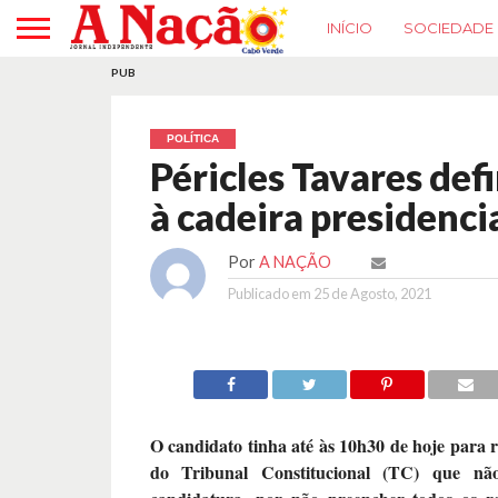
INÍCIO
SOCIEDADE
PUB
POLÍTICA
Péricles Tavares def
à cadeira presidenci
Por
A NAÇÃO
Publicado em
25 de Agosto, 2021
O candidato tinha até às 10h30 de hoje para r
do Tribunal Constitucional (TC) que nã