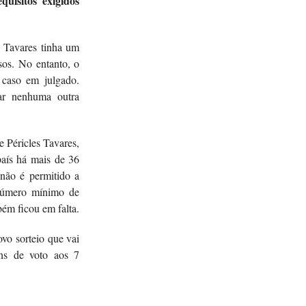
uisitos exigidos
s Tavares tinha um
sos. No entanto, o
 caso em julgado.
ar nenhuma outra
 Péricles Tavares,
país há mais de 36
 não é permitido a
número mínimo de
bém ficou em falta.
o sorteio que vai
ins de voto aos 7