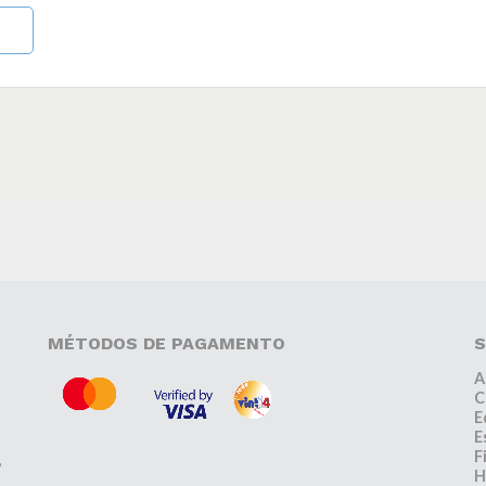
MÉTODOS DE PAGAMENTO
S
A
C
E
E
F
,
H