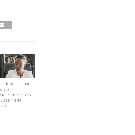
esidenciais: CNE
clara
icialmente vitória
 José Maria
ves