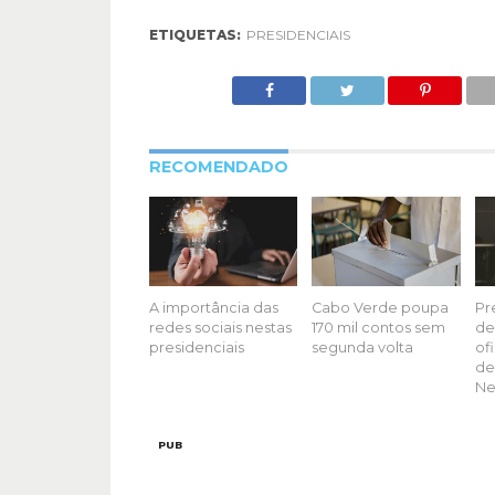
ETIQUETAS:
PRESIDENCIAIS
RECOMENDADO
A importância das
Cabo Verde poupa
Pr
redes sociais nestas
170 mil contos sem
de
presidenciais
segunda volta
of
de
Ne
PUB