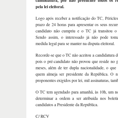
candidatura, por não preencher todos os req
pela lei eleitoral.
Logo após receber a notificação do TC, Péricle
prazo de 24 horas para apresentar os seus recur
candidato não cumpriu e o TC já transitou o
Sendo assim, o interessado já não pode tom
medida legal para se manter na disputa eleitoral.
Recorde-se que o TC não aceitou a candidatura de
pois o pré-candidato não provou que reside no 
meses, além de ter dupla nacionalidade, o que
quem almeja ser presidente da República. O 
proponentes exigidos por lei, mil assinaturas, tam
O TC tem agendado para amanhã, às 10h, um nov
determinar a ordem a ser atribuída nos bolet
candidatos a Presidente da República.
C/ RCV