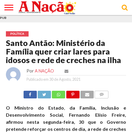
PUB
INÍCIO
ÚLTIMAS
ASSINATURAS
EM
ARQUIVO
ACTUALIDADE
OPINIÃO
ANÚNCIOS
VARIEDADES
CLICK
SOBRE
AJUDA
POLÍTICA DE
TERMOS E
NOTÍCIAS
& LOJA
FOCO
JOVEM
PRIVACIDADE
CONDIÇÕES
E DE
DE
POLÍTICA
COOKIES
UTILIZAÇÃO
Santo Antão: Ministério da
Família quer criar lares para
idosos e rede de creches na ilha
Por
A NAÇÃO
Publicado em
30 de Agosto, 2021
COMMENTS
O Ministro do Estado
,
da Família, Inclusão e
Desenvolvimento Social, Fernando Elísio Freire,
afirmou nesta segunda-feira, 30 que o Governo
pretende reforçar os centros de dia, a rede de creches