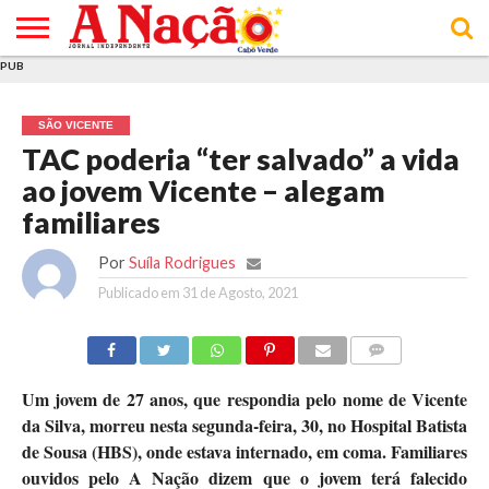
PUB
INÍCIO
ÚLTIMAS
ASSINATURAS
EM
ARQUIVO
ACTUALIDADE
OPINIÃO
ANÚNCIOS
VARIEDADES
CLICK
SOBRE
AJUDA
POLÍTICA DE
TERMOS E
NOTÍCIAS
& LOJA
FOCO
JOVEM
PRIVACIDADE
CONDIÇÕES
E DE
DE
SÃO VICENTE
COOKIES
UTILIZAÇÃO
TAC poderia “ter salvado” a vida
ao jovem Vicente – alegam
familiares
Por
Suíla Rodrigues
Publicado em
31 de Agosto, 2021
COMMENTS
Um jovem de 27 anos, que respondia pelo nome de Vicente
da Silva, morreu nesta segunda-feira, 30, no Hospital Batista
de Sousa (HBS), onde estava internado, em coma. Familiares
ouvidos pelo A Nação dizem que o jovem terá falecido