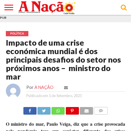
PUB
INÍCIO
ÚLTIMAS
ASSINATURAS
EM
ARQUIVO
ACTUALIDADE
OPINIÃO
ANÚNCIOS
VARIEDADES
CLICK
SOBRE
AJUDA
POLÍTICA DE
TERMOS E
NOTÍCIAS
& LOJA
FOCO
JOVEM
PRIVACIDADE
CONDIÇÕES
E DE
DE
POLÍTICA
COOKIES
UTILIZAÇÃO
Impacto de uma crise
económica mundial é dos
principais desafios do setor nos
próximos anos – ministro do
mar
Por
A NAÇÃO
Publicado em
1 de Setembro, 2021
COMMENTS
O ministro do mar, Paulo Veiga, diz que a crise provocada
pela pandemia teve um carácter diferente das crises