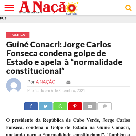
PUB
INÍCIO
ÚLTIMAS
ASSINATURAS
EM
ARQUIVO
ACTUALIDADE
OPINIÃO
ANÚNCIOS
VARIEDADES
CLICK
SOBRE
AJUDA
POLÍTICA DE
TERMOS E
NOTÍCIAS
& LOJA
FOCO
JOVEM
PRIVACIDADE
CONDIÇÕES
E DE
DE
POLÍTICA
COOKIES
UTILIZAÇÃO
Guiné Conacri: Jorge Carlos
Fonseca condena golpe de
Estado e apela à “normalidade
constitucional”
Por
A NAÇÃO
Publicado em
6 de Setembro, 2021
COMMENTS
O presidente da República de Cabo Verde, Jorge Carlos
Fonseca, condena o Golpe de Estado na Guiné Conacri,
apelando para a “normalidade constitucional”. Também a