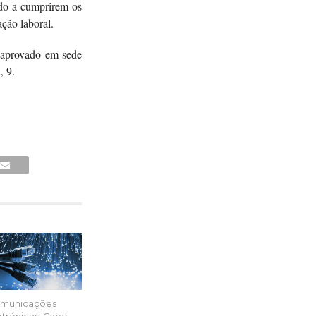
odo a cumprirem os
ação laboral.
r aprovado em sede
a, 9.
municações