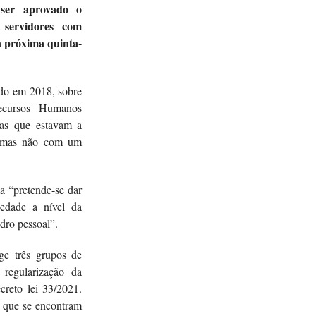
 ser aprovado o
 servidores com
a próxima quinta-
ado em 2018, sobre
Recursos Humanos
oas que estavam a
, mas não com um
a “pretende-se dar
riedade a nível da
adro pessoal”.
ge três grupos de
 regularização da
creto lei 33/2021.
s que se encontram