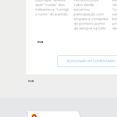
Luís Filipe Tavares
Feminino 2026:
el
quer “cuidar” dos
Cabo Verde
Ve
militantes e “corrigir
encerrou
“c
o rumo” do partido
participação com
ex
empate e conquista
ba
de primeiro ponto
pr
de sempre na CAN
de
PUB
ADICIONAR UM COMENTÁRIO
PUB