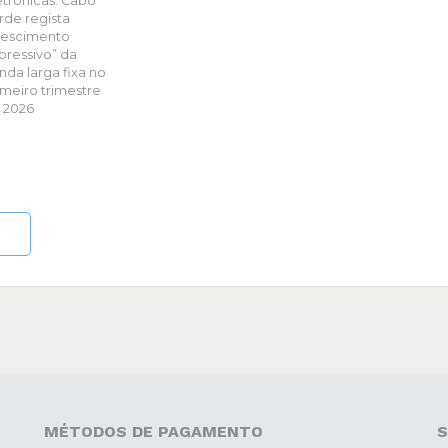
etrónicas: Cabo
rde regista
rescimento
pressivo” da
nda larga fixa no
imeiro trimestre
 2026
MÉTODOS DE PAGAMENTO
S