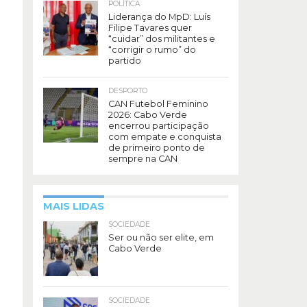
POLÍTICA
Liderança do MpD: Luís
Filipe Tavares quer
“cuidar” dos militantes e
“corrigir o rumo” do
partido
DESPORTO
CAN Futebol Feminino
2026: Cabo Verde
encerrou participação
com empate e conquista
de primeiro ponto de
sempre na CAN
MAIS LIDAS
SOCIEDADE
Ser ou não ser elite, em
Cabo Verde
SOCIEDADE