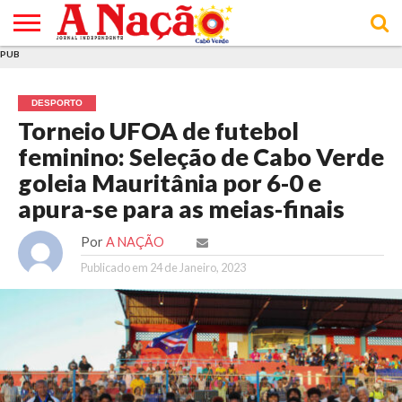
PUB
INÍCIO
ÚLTIMAS
ASSINATURAS
EM
ARQUIVO
ACTUALIDADE
OPINIÃO
ANÚNCIOS
VARIEDADES
CLICK
SOBRE
AJUDA
POLÍTICA DE
TERMOS E
NOTÍCIAS
& LOJA
FOCO
JOVEM
PRIVACIDADE
CONDIÇÕES
E DE
DE
DESPORTO
COOKIES
UTILIZAÇÃO
Torneio UFOA de futebol
feminino: Seleção de Cabo Verde
goleia Mauritânia por 6-0 e
apura-se para as meias-finais
Por
A NAÇÃO
Publicado em
24 de Janeiro, 2023