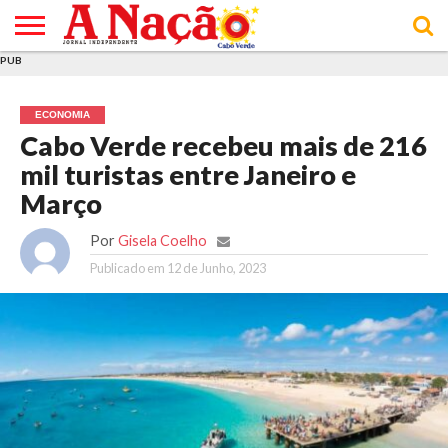
PUB
INÍCIO
ÚLTIMAS
ASSINATURAS
EM
ARQUIVO
ACTUALIDADE
OPINIÃO
ANÚNCIOS
VARIEDADES
CLICK
SOBRE
AJUDA
POLÍTICA DE
TERMOS E
NOTÍCIAS
& LOJA
FOCO
JOVEM
PRIVACIDADE
CONDIÇÕES
E DE
DE
ECONOMIA
COOKIES
UTILIZAÇÃO
Cabo Verde recebeu mais de 216
mil turistas entre Janeiro e
Março
Por
Gisela Coelho
Publicado em
12 de Junho, 2023