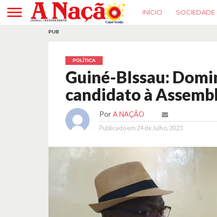
INÍCIO
SOCIEDADE
PUB
POLÍTICA
Guiné-BIssau: Domin
candidato à Assembl
Por
A NAÇÃO
Publicado em
24 de Julho, 2023