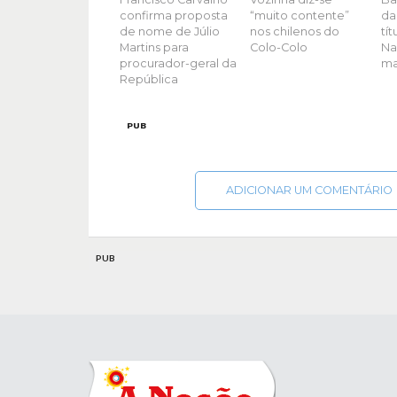
confirma proposta
“muito contente”
da
de nome de Júlio
nos chilenos do
tí
Martins para
Colo-Colo
Na
procurador-geral da
ma
República
PUB
ADICIONAR UM COMENTÁRIO
PUB