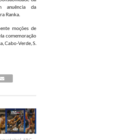
m anuência da
rra Ranka.
mente moções de
ela comemoração
ja, Cabo-Verde, S.
squetebol: ABC