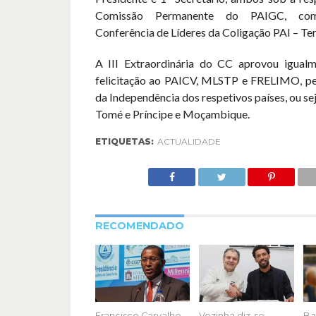
Comissão Permanente do PAIGC, co
Conferência de Líderes da Coligação PAI – Te
A III Extraordinária do CC aprovou igual
felicitação ao PAICV, MLSTP e FRELIMO, p
da Independência dos respetivos países, ou se
Tomé e Príncipe e Moçambique.
ETIQUETAS:
ACTUALIDADE
RECOMENDADO
Francisco Carvalho
Vozinha diz-se
Ba