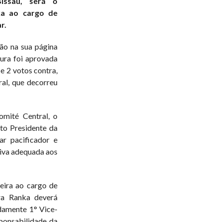
issau, será o
ka ao cargo de
r.
ão na sua página
ura foi aprovada
 e 2 votos contra,
ral, que decorreu
omité Central, o
to Presidente da
ar pacificador e
tiva adequada aos
eira ao cargo de
ra Ranka deverá
damente 1° Vice-
ponsabilidade da