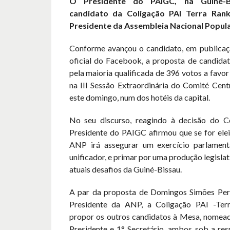
O Presidente do PAIGC, na Guiné-B
candidato da Coligação PAI Terra Ran
Presidente da Assembleia Nacional Popula
Conforme avançou o candidato, em publicaç
oficial do Facebook, a proposta de candidat
pela maioria qualificada de 396 votos a favor
na III Sessão Extraordinária do Comité Cent
este domingo, num dos hotéis da capital.
No seu discurso, reagindo à decisão do C
Presidente do PAIGC afirmou que se for elei
ANP irá assegurar um exercício parlament
unificador, e primar por uma produção legisla
atuais desafios da Guiné-Bissau.
A par da proposta de Domingos Simões Per
Presidente da ANP, a Coligação PAI -Ter
propor os outros candidatos à Mesa, nomea
Presidente e 1° Secretário, ambos sob a res