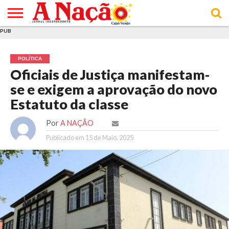
PUB
INÍCIO
ÚLTIMAS
ASSINATURAS
EM
ARQUIVO
ACTUALIDADE
OPINIÃO
ANÚNCIOS
VARIEDADES
CLICK
SOBRE
AJUDA
POLÍTICA DE
TERMOS E
NOTÍCIAS
& LOJA
FOCO
JOVEM
PRIVACIDADE
CONDIÇÕES
E DE
DE
POLÍTICA
COOKIES
UTILIZAÇÃO
Oficiais de Justiça manifestam-
se e exigem a aprovação do novo
Estatuto da classe
Por
A NAÇÃO
Publicado em
15 de Maio, 2025