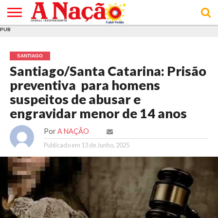
PUB
INÍCIO
ÚLTIMAS
ASSINATURAS
EM
ARQUIVO
ACTUALIDADE
OPINIÃO
ANÚNCIOS
VARIEDADES
CLICK
SOBRE
AJUDA
POLÍTICA DE
TERMOS E
NOTÍCIAS
& LOJA
FOCO
JOVEM
PRIVACIDADE
CONDIÇÕES
E DE
DE
SANTIAGO
COOKIES
UTILIZAÇÃO
Santiago/Santa Catarina: Prisão
preventiva para homens
suspeitos de abusar e
engravidar menor de 14 anos
Por
A NAÇÃO
Publicado em
13 de Junho, 2025