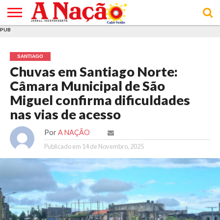
PUB
INÍCIO
ÚLTIMAS
ASSINATURAS
EM
ARQUIVO
ACTUALIDADE
OPINIÃO
ANÚNCIOS
VARIEDADES
CLICK
SOBRE
AJUDA
POLÍTICA DE
TERMOS E
NOTÍCIAS
& LOJA
FOCO
JOVEM
PRIVACIDADE
CONDIÇÕES
E DE
DE
SANTIAGO
COOKIES
UTILIZAÇÃO
Chuvas em Santiago Norte:
Câmara Municipal de São
Miguel confirma dificuldades
nas vias de acesso
Por
A NAÇÃO
Publicado em
14 de Novembro, 2025