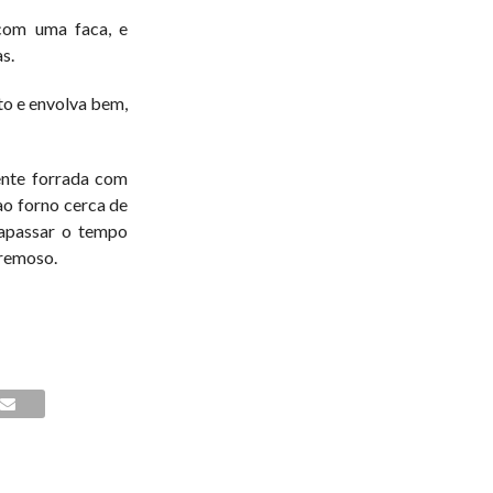
 com uma faca, e
s.
to e envolva bem,
ente forrada com
ao forno cerca de
rapassar o tempo
cremoso.