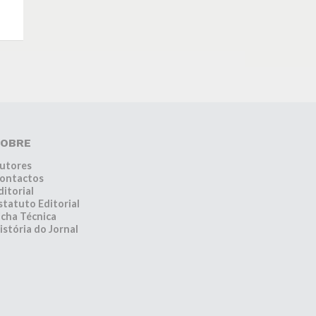
OBRE
utores
ontactos
ditorial
statuto Editorial
icha Técnica
istória do Jornal