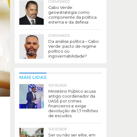
CONVIDADOS
Cabo Verde:
geoestratégia como
componente da política
externa e da defesa
CONVIDADOS
Da análise política – Cabo
Verde: pacto de regime
político ou
ingovernabilidade?
MAIS LIDAS
SOCIEDADE
Ministério Público acusa
antigo coordenador da
UASE por crimes
financeiros e exige
devolução de 1,7 milhões
de escudos
SOCIEDADE
Ser ou não ser elite, em