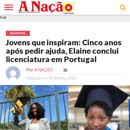
PUB
INÍCIO
ÚLTIMAS
ASSINATURAS
EM
ARQUIVO
ACTUALIDADE
OPINIÃO
ANÚNCIOS
VARIEDADES
CLICK
SOBRE
AJUDA
POLÍTICA DE
TERMOS E
NOTÍCIAS
& LOJA
FOCO
JOVEM
PRIVACIDADE
CONDIÇÕES
E DE
DE
DIÁSPORA
COOKIES
UTILIZAÇÃO
Jovens que inspiram: Cinco anos
após pedir ajuda, Elaine conclui
licenciatura em Portugal
Por
A NAÇÃO
Publicado em
29 de Maio, 2026