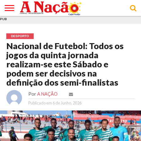
PUB
INÍCIO
ÚLTIMAS
ASSINATURAS
EM
ARQUIVO
ACTUALIDADE
OPINIÃO
ANÚNCIOS
VARIEDADES
CLICK
SOBRE
AJUDA
POLÍTICA DE
TERMOS E
NOTÍCIAS
& LOJA
FOCO
JOVEM
PRIVACIDADE
CONDIÇÕES
E DE
DE
DESPORTO
COOKIES
UTILIZAÇÃO
Nacional de Futebol: Todos os
jogos da quinta jornada
realizam-se este Sábado e
podem ser decisivos na
definição dos semi-finalistas
Por
A NAÇÃO
Publicado em
6 de Junho, 2026