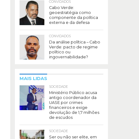
CONVIDADOS
Cabo Verde:
geoestratégia como
componente da política
externa e da defesa
CONVIDADOS
Da análise política – Cabo
Verde: pacto de regime
político ou
ingovernabilidade?
MAIS LIDAS
SOCIEDADE
Ministério Público acusa
antigo coordenador da
UASE por crimes
financeiros e exige
devolução de 1,7 milhões
de escudos
SOCIEDADE
Ser ou não ser elite, em