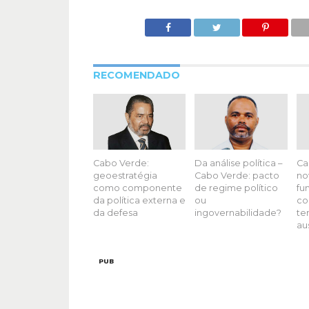
RECOMENDADO
Cabo Verde:
Da análise política –
Ca
geoestratégia
Cabo Verde: pacto
no
como componente
de regime político
fu
da política externa e
ou
co
da defesa
ingovernabilidade?
te
au
PUB