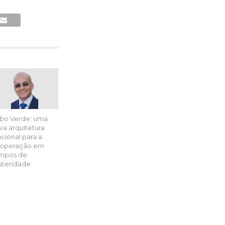
bo Verde: uma
va arquitetura
ncional para a
operação em
mpos de
steridade