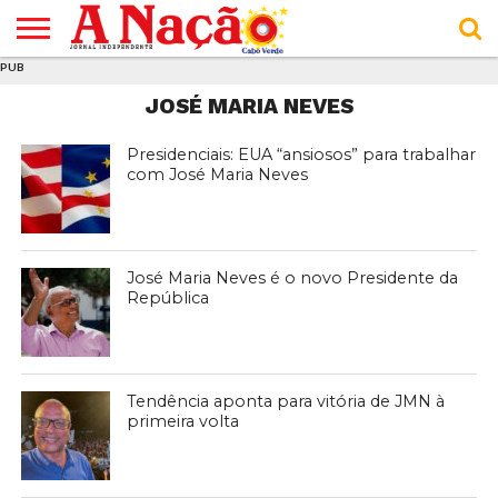
PUB
INÍCIO
ÚLTIMAS
ASSINATURAS
EM
ARQUIVO
ACTUALIDADE
OPINIÃO
ANÚNCIOS
VARIEDADES
CLICK
SOBRE
AJUDA
POLÍTICA DE
TERMOS E
JOSÉ MARIA NEVES
NOTÍCIAS
& LOJA
FOCO
JOVEM
PRIVACIDADE
CONDIÇÕES
E DE
DE
COOKIES
UTILIZAÇÃO
Presidenciais: EUA “ansiosos” para trabalhar
com José Maria Neves
José Maria Neves é o novo Presidente da
República
Tendência aponta para vitória de JMN à
primeira volta