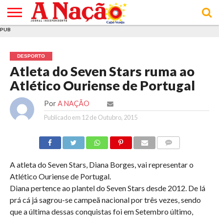
PUB
INÍCIO
ÚLTIMAS
ASSINATURAS
EM
ARQUIVO
ACTUALIDADE
OPINIÃO
ANÚNCIOS
VARIEDADES
CLICK
SOBRE
AJUDA
POLÍTICA DE
TERMOS E
NOTÍCIAS
& LOJA
FOCO
JOVEM
PRIVACIDADE
CONDIÇÕES
E DE
DE
DESPORTO
COOKIES
UTILIZAÇÃO
Atleta do Seven Stars ruma ao
Atlético Ouriense de Portugal
Por
A NAÇÃO
Publicado em
12 de Outubro, 2015
COMMENTS
A atleta do Seven Stars, Diana Borges, vai representar o
Atlético Ouriense de Portugal.
Diana pertence ao plantel do Seven Stars desde 2012. De lá
prá cá já sagrou-se campeã nacional por três vezes, sendo
que a última dessas conquistas foi em Setembro último,