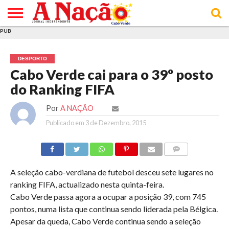
PUB
INÍCIO
ÚLTIMAS
ASSINATURAS
EM
ARQUIVO
ACTUALIDADE
OPINIÃO
ANÚNCIOS
VARIEDADES
CLICK
SOBRE
AJUDA
POLÍTICA DE
TERMOS E
NOTÍCIAS
& LOJA
FOCO
JOVEM
PRIVACIDADE
CONDIÇÕES
E DE
DE
DESPORTO
COOKIES
UTILIZAÇÃO
Cabo Verde cai para o 39º posto
do Ranking FIFA
Por
A NAÇÃO
Publicado em
3 de Dezembro, 2015
COMMENTS
A seleção cabo-verdiana de futebol desceu sete lugares no
ranking FIFA, actualizado nesta quinta-feira.
Cabo Verde passa agora a ocupar a posição 39, com 745
pontos, numa lista que continua sendo liderada pela Bélgica.
Apesar da queda, Cabo Verde continua sendo a seleção