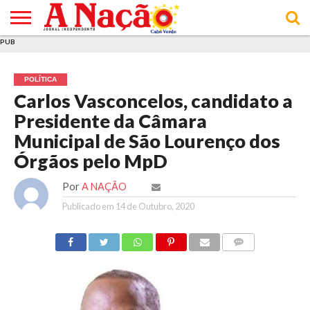
PUB
INÍCIO
ÚLTIMAS
ASSINATURAS
EM
ARQUIVO
ACTUALIDADE
OPINIÃO
ANÚNCIOS
VARIEDADES
CLICK
SOBRE
AJUDA
POLÍTICA DE
TERMOS E
NOTÍCIAS
& LOJA
FOCO
JOVEM
PRIVACIDADE
CONDIÇÕES
E DE
DE
POLÍTICA
COOKIES
UTILIZAÇÃO
Carlos Vasconcelos, candidato a
Presidente da Câmara
Municipal de São Lourenço dos
Órgãos pelo MpD
Por
A NAÇÃO
Publicado em
14 de Outubro, 2020
COMMENTS