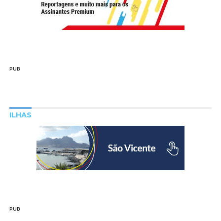
PUB
ILHAS
PUB