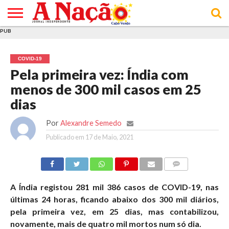
PUB
INÍCIO
ÚLTIMAS
ASSINATURAS
EM
ARQUIVO
ACTUALIDADE
OPINIÃO
ANÚNCIOS
VARIEDADES
CLICK
SOBRE
AJUDA
POLÍTICA DE
TERMOS E
NOTÍCIAS
& LOJA
FOCO
JOVEM
PRIVACIDADE
CONDIÇÕES
E DE
DE
COVID-19
COOKIES
UTILIZAÇÃO
Pela primeira vez: Índia com
menos de 300 mil casos em 25
dias
Por
Alexandre Semedo
Publicado em
17 de Maio, 2021
COMMENTS
A Índia registou 281 mil 386 casos de COVID-19, nas
últimas 24 horas, ficando abaixo dos 300 mil diários,
pela primeira vez, em 25 dias, mas contabilizou,
novamente, mais de quatro mil mortos num só dia.