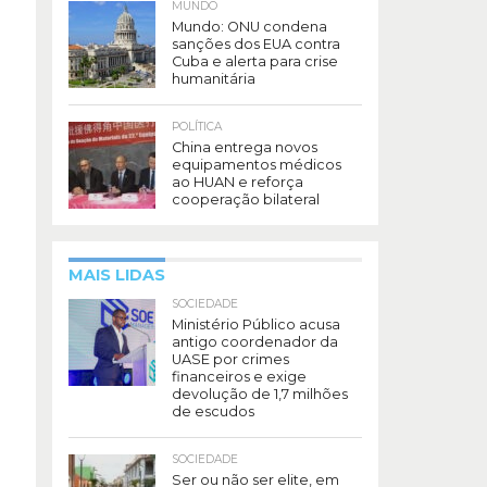
MUNDO
Mundo: ONU condena
sanções dos EUA contra
Cuba e alerta para crise
humanitária
POLÍTICA
China entrega novos
equipamentos médicos
ao HUAN e reforça
cooperação bilateral
MAIS LIDAS
SOCIEDADE
Ministério Público acusa
antigo coordenador da
UASE por crimes
financeiros e exige
devolução de 1,7 milhões
de escudos
SOCIEDADE
Ser ou não ser elite, em