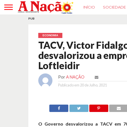
INÍCIO
SOCIEDADE
PUB
ECONOMIA
TACV, Victor Fidalg
desvalorizou a empr
Loftleidir
Por
A NAÇÃO
Publicado em
20 de Julho, 2021
O Governo desvalorizou a TACV em 7