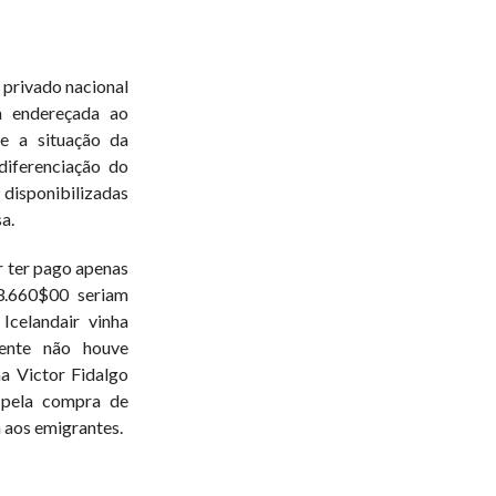
 privado nacional
a endereçada ao
re a situação da
diferenciação do
 disponibilizadas
a.
ir ter pago apenas
3.660$00 seriam
Icelandair vinha
mente não houve
ma Victor Fidalgo
 pela compra de
 aos emigrantes.