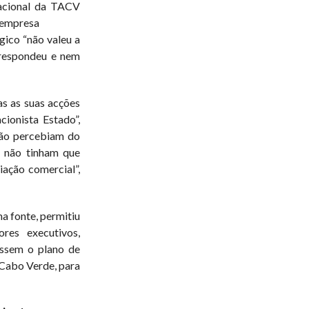
nacional da TACV
 empresa
égico “não valeu a
 respondeu e nem
s as suas acções
cionista Estado”,
não percebiam do
e não tinham que
ação comercial”,
ma fonte, permitiu
res executivos,
assem o plano de
 Cabo Verde, para