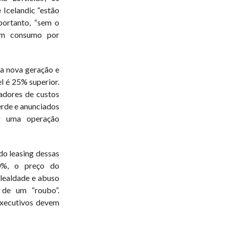
Icelandic “estão
portanto, “sem o
um consumo por
a nova geração e
 é 25% superior.
adores de custos
erde e anunciados
r uma operação
do leasing dessas
0%, o preço do
slealdade e abuso
 de um “roubo”.
executivos devem