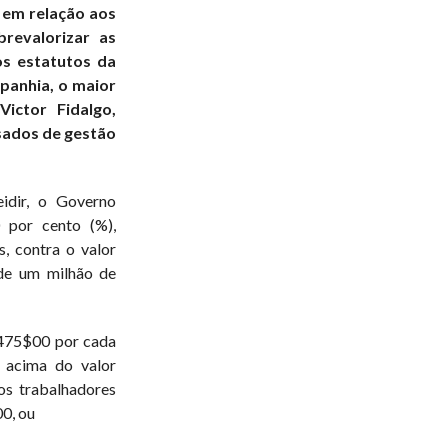
o em relação aos
revalorizar as
os estatutos da
panhia, o maior
Victor Fidalgo,
sados de gestão
idir, o Governo
 por cento (%),
, contra o valor
 de um milhão de
.475$00 por cada
 acima do valor
os trabalhadores
0, ou