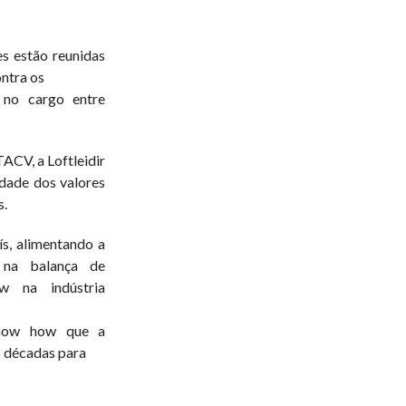
es estão reunidas
ontra os
 no cargo entre
ACV, a Loftleidir
lidade dos valores
s.
ís, alimentando a
 na balança de
 na indústria
know how que a
s décadas para