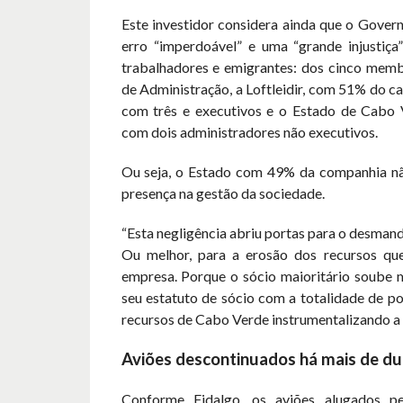
Este investidor considera ainda que o Gover
erro “imperdoável” e uma “grande injustiça
trabalhadores e emigrantes: dos cinco mem
de Administração, a Loftleidir, com 51% do cap
com três e executivos e o Estado de Cabo
com dois administradores não executivos.
Ou seja, o Estado com 49% da companhia n
presença na gestão da sociedade.
“Esta negligência abriu portas para o desman
Ou melhor, para a erosão dos recursos que
empresa. Porque o sócio maioritário soube 
seu estatuto de sócio com a totalidade de p
recursos de Cabo Verde instrumentalizando a
Aviões descontinuados há mais de d
Conforme Fidalgo, os aviões alugados pel