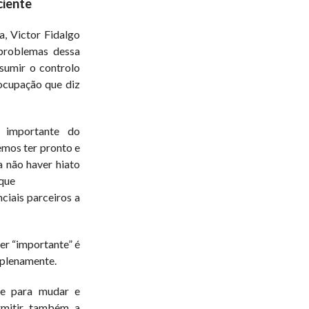
ciente
, Victor Fidalgo
problemas dessa
sumir o controlo
ocupação que diz
 importante do
vemos ter pronto e
 não haver hiato
 que
ciais parceiros a
er “importante” é
 plenamente.
te para mudar e
rmitir também a