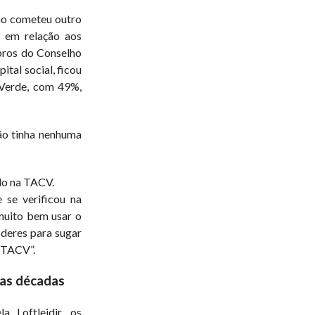
no cometeu outro
” em relação aos
bros do Conselho
ital social, ficou
 Verde, com 49%,
ão tinha nenhuma
do na TACV.
 se verificou na
muito bem usar o
oderes para sugar
 TACV”.
uas décadas
a Loftleidir, os