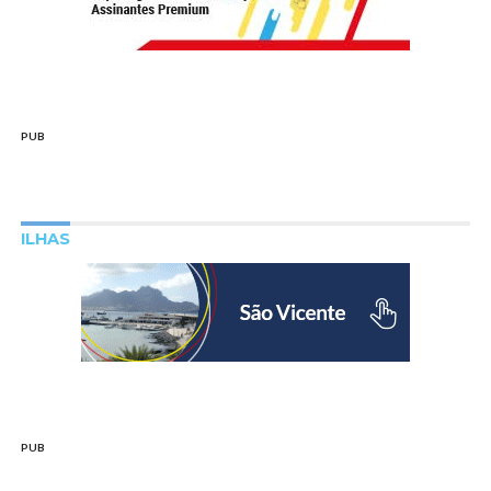
PUB
ILHAS
PUB