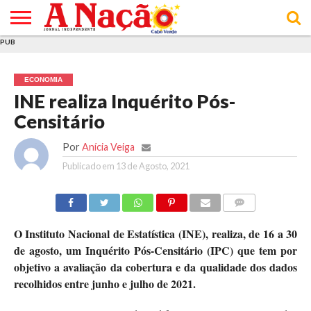
PUB
INÍCIO
ÚLTIMAS
ASSINATURAS
EM
ARQUIVO
ACTUALIDADE
OPINIÃO
ANÚNCIOS
VARIEDADES
CLICK
SOBRE
AJUDA
POLÍTICA DE
TERMOS E
NOTÍCIAS
& LOJA
FOCO
JOVEM
PRIVACIDADE
CONDIÇÕES
E DE
DE
ECONOMIA
COOKIES
UTILIZAÇÃO
INE realiza Inquérito Pós-
Censitário
Por
Anícia Veiga
Publicado em
13 de Agosto, 2021
COMMENTS
O Instituto Nacional de Estatística (INE), realiza, de 16 a 30
de agosto, um Inquérito Pós-Censitário (IPC) que tem por
objetivo a avaliação da cobertura e da qualidade dos dados
recolhidos entre junho e julho de 2021.