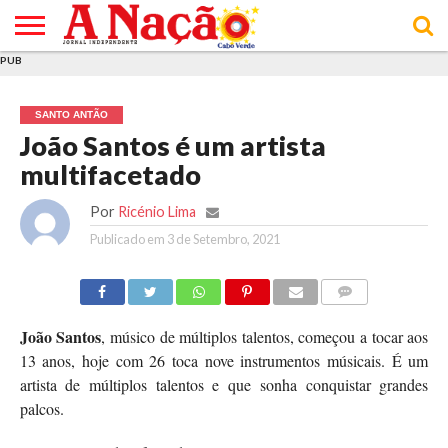
PUB
INÍCIO
ÚLTIMAS
ASSINATURAS
EM
ARQUIVO
ACTUALIDADE
OPINIÃO
ANÚNCIOS
VARIEDADES
CLICK
SOBRE
AJUDA
POLÍTICA DE
TERMOS E
NOTÍCIAS
& LOJA
FOCO
JOVEM
PRIVACIDADE
CONDIÇÕES
E DE
DE
SANTO ANTÃO
COOKIES
UTILIZAÇÃO
João Santos é um artista
multifacetado
Por
Ricénio Lima
Publicado em
3 de Setembro, 2021
COMMENTS
João Santos
, músico de múltiplos talentos, começou a tocar aos
13 anos, hoje com 26 toca nove instrumentos músicais. É um
artista de múltiplos talentos e que sonha conquistar grandes
palcos.