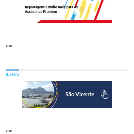
PUB
ILHAS
PUB