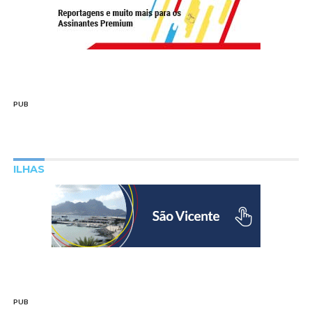
PUB
ILHAS
PUB