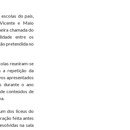
 escolas do país,
 Vicente e Maio
meira chamada do
lidade entre os
ção pretendida no
colas reuniram-se
m a repetição da
ivos apresentados
s durante o ano
a de conteúdos de
va.
m dos liceus do
ração feita antes
esolvidas na sala