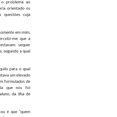
 o problema ao
eria orientado os
s questões cuja
 somente em mim,
ercebi-me que a
estavam sequer
e, segundo a qual
uilo para o qual
ntava um elevado
vam formulados de
ela que nos foi
aluno, da ilha de
icou é que “quem