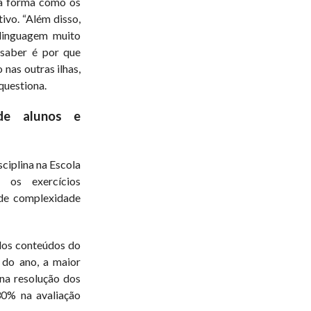
da forma como os
ivo. “Além disso,
linguagem muito
saber é por que
 nas outras ilhas,
questiona.
de alunos e
ciplina na Escola
 os exercícios
de complexidade
dos conteúdos do
 do ano, a maior
 na resolução dos
30% na avaliação