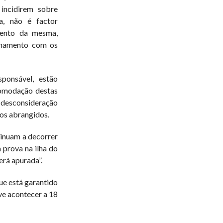
incidirem sobre
a, não é factor
mento da mesma,
nhamento com os
sponsável, estão
comodação destas
 desconsideração
nos abrangidos.
tinuam a decorrer
 prova na ilha do
erá apurada”.
ue está garantido
ve acontecer a 18