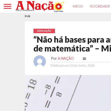
INÍCIO
SOCIEDADE
PUB
EDUCAÇÃO
“Não há bases para 
de matemática” – Mi
Por
A NAÇÃO
Publicado em
13 de Junho, 2026