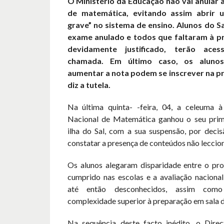
O Ministério da Educação não vai anular 
de matemática, evitando assim abrir 
grave” no sistema de ensino. Alunos do S
exame anulado e todos que faltaram à p
devidamente justificado, terão ace
chamada. Em último caso, os aluno
aumentar a nota podem se inscrever na pr
diz a tutela.
Na última quinta- -feira, 04, a celeuma 
Nacional de Matemática ganhou o seu prime
ilha do Sal, com a sua suspensão, por decis
constatar a presença de conteúdos não leccio
Os alunos alegaram disparidade entre o pro
cumprido nas escolas e a avaliação naciona
até então desconhecidos, assim co
complexidade superior à preparação em sala d
Na sequência deste facto inédito, o Dire