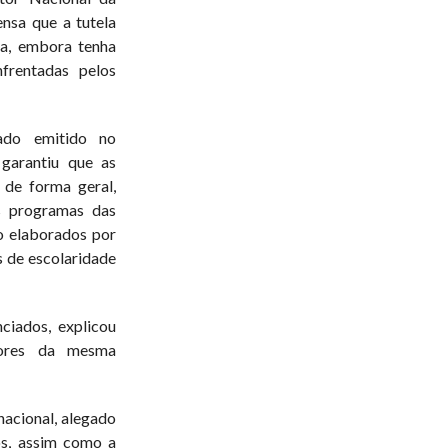
nsa que a tutela
va, embora tenha
frentadas pelos
ado emitido no
garantiu que as
 de forma geral,
s programas das
ão elaborados por
s de escolaridade
ciados, explicou
sores da mesma
nacional, alegado
os, assim como a