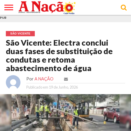
PUB
INÍCIO
ÚLTIMAS
ASSINATURAS
EM
ARQUIVO
ACTUALIDADE
OPINIÃO
ANÚNCIOS
VARIEDADES
CLICK
SOBRE
AJUDA
POLÍTICA DE
TERMOS E
NOTÍCIAS
& LOJA
FOCO
JOVEM
PRIVACIDADE
CONDIÇÕES
E DE
DE
SÃO VICENTE
COOKIES
UTILIZAÇÃO
São Vicente: Electra conclui
duas fases de substituição de
condutas e retoma
abastecimento de água
Por
A NAÇÃO
Publicado em
19 de Junho, 2026