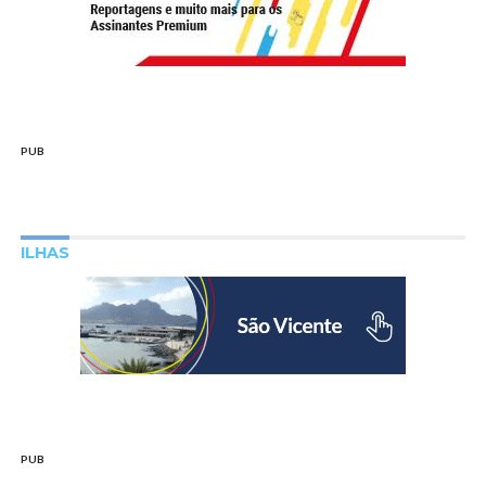
PUB
ILHAS
PUB